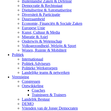
Buitenlandse Zaken & Defensie
Democratie & Rechtsstaat
Digitalisering & Automatisering
Diversiteit & Participatie
Duurzaamheid
Economie, Financiën & Sociale Zaken
Europese Unie
Kunst, Cultuur & Media
Migratie & Asiel
Onderwijs & Wetenschap
Volksgezondheid, Welzijn & Sport
Wonen, Ruimte & Mobiliteit
Politiek
Internationaal
Politiek Adviseurs
Politieke Werkgroepen
Landelijke teams & netwerken
Vereniging
Congressen
Ontwikkeling
Coaches
Trainingen & Trainers
Landelijk Bestuur
DEMO
Vrienden van de Jonge Democraten