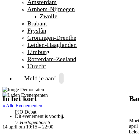
Amsterdam
Arnhem-Nijmegen
Zwolle
Brabant
Fryslân
Groningen-Drenthe
Leiden-Haaglanden
Limburg
Rotterdam-Zeeland
Utrecht
Meld je aan!
In het kort
Ba
« Alle Evenementen
PJO Debat
Dit evenement is voorbij.
Moet
‘s-Hertogenbosch
apri
14 april
om
19:15
–
22:00
beloo