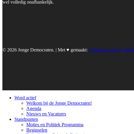
wel volledig onafhankelijk.
© 2026 Jonge Democraten. | Met ♥︎ gemaakt:
webdesign agency Bre
Word actief
Welkom bij de Jonge Democraten!
Agenda
Nieuws en Vacatures
Standpunten
Moties en Politiek Programma
Beginselen