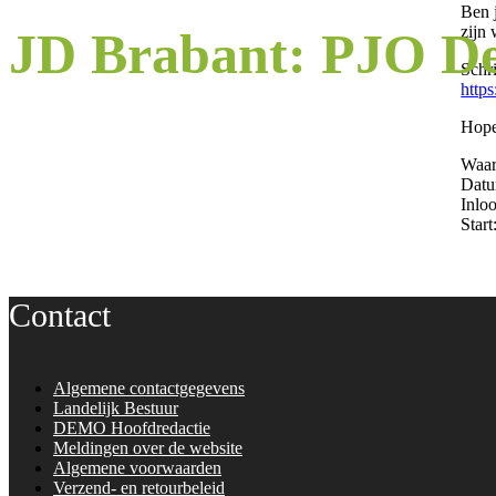
Ben j
zijn
JD Brabant: PJO D
Schri
http
Hopel
Waar
Datu
Inlo
Start
Contact
Algemene contactgegevens
Landelijk Bestuur
DEMO Hoofdredactie
Meldingen over de website
Algemene voorwaarden
Verzend- en retourbeleid