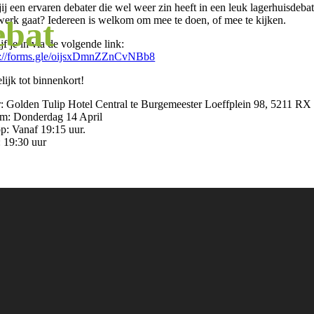
ij een ervaren debater die wel weer zin heeft in een leuk lagerhuisdebat,
 werk gaat? Iedereen is welkom om mee te doen, of mee te kijken.
ebat
jf je in via de volgende link:
s://forms.gle/oijsxDmnZZnCvNBb8
ijk tot binnenkort!
: Golden Tulip Hotel Central te Burgemeester Loeffplein 98, 5211 RX
m: Donderdag 14 April
op: Vanaf 19:15 uur.
: 19:30 uur