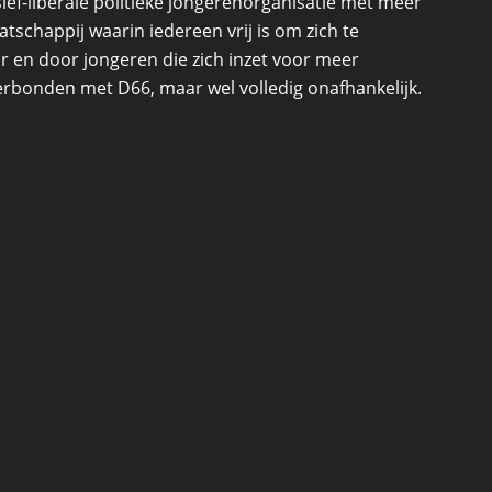
ef-liberale politieke jongerenorganisatie met meer
schappij waarin iedereen vrij is om zich te
r en door jongeren die zich inzet voor meer
 verbonden met D66, maar wel volledig onafhankelijk.