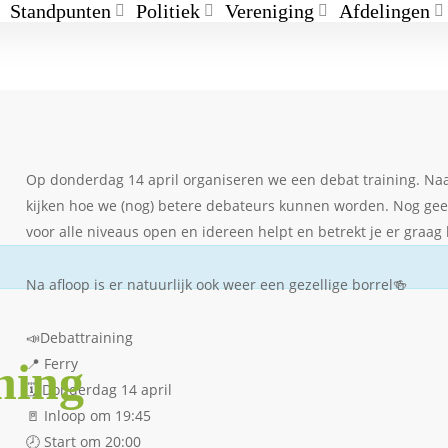
Standpunten
Politiek
Vereniging
Afdelingen
Op donderdag 14 april organiseren we een debat training. Na
kijken hoe we (nog) betere debateurs kunnen worden. Nog geen h
voor alle niveaus open en idereen helpt en betrekt je er graag b
Na afloop is er natuurlijk ook weer een gezellige borrel🍻
📣Debattraining
ning
📍 Ferry
🗓️ Donderdag 14 april
🚪 Inloop om 19:45
🕗 Start om 20:00