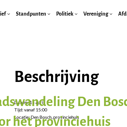
ief
Standpunten
Politiek
Vereniging
Afd
Beschrijving
tadswandeling Den Bos
Datum: 15 april
Tijd: vanaf 15:00
or het provinciehuis
Locatie: Den Bosch, provinciehuis