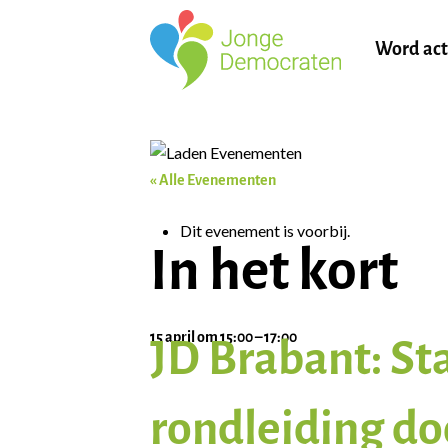
Word act
« Alle Evenementen
Dit evenement is voorbij.
In het kort
15 april
om
15:00
–
17:00
JD Brabant: S
rondleiding do