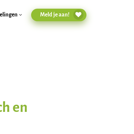
Meld je aan!
elingen
ch en