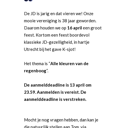
F
T
a
w
De JD is jarig en dat vieren we! Onze
c
i
mooie vereniging is 38 jaar geworden.
e
t
Daarom houden we op
16 april
een groot
b
t
feest. Kortom een feest boordevol
o
e
klassieke JD-gezelligheid, in hartje
o
r
Utrecht bij het gave K-sjot!
k
Het thema is “
Alle kleuren van de
regenboog
“.
De aanmelddeadline is 13 april om
Word actief
23.59. Aanmelden is vereist. De
Welkom bij de Jonge
Standpunten
aanmelddeadline is verstreken.
Democraten!
Moties en Politiek Pro
Politiek
Agenda
Mocht je nog vragen hebben, dan kan je
Beginselen
Internationaal
Vereniging
die natuurlijk stellen aan Tom, via
Nieuws en Vacatures