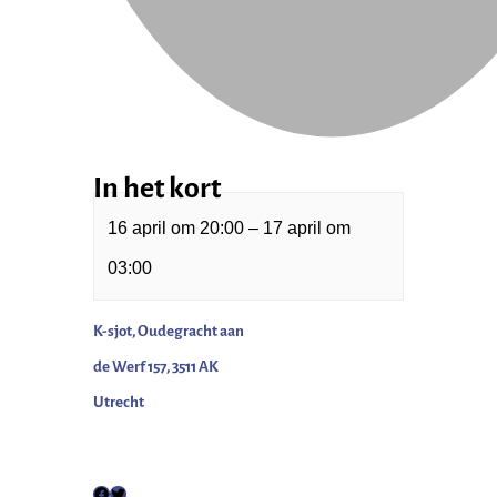
In het kort
16 april
om
20:00
–
17 april
om
03:00
K-sjot, Oudegracht aan
de Werf 157, 3511 AK
Utrecht