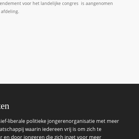
amendement voor het landelijke congres is aangenomen
 afdeling.
ten
ef-liberale politieke jongerenorganisatie met meer
schappij waarin iedereen vrij is om zich te
r en door jongeren die zich inzet voor meer