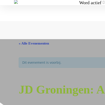
Word actief
« Alle Evenementen
Dit evenement is voorbij.
JD Groningen: 