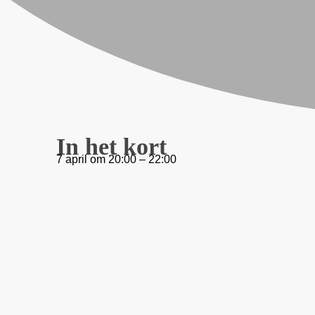
In het kort
7 april
om
20:00
–
22:00