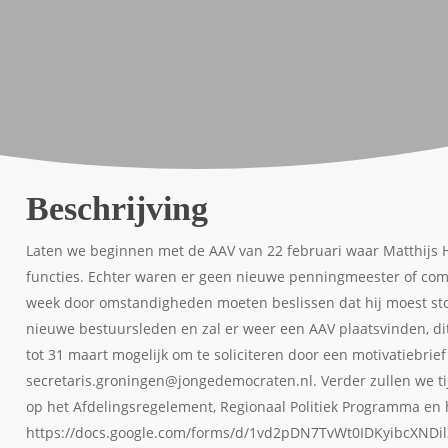
Beschrijving
Laten we beginnen met de AAV van 22 februari waar Matthijs 
functies. Echter waren er geen nieuwe penningmeester of comm
week door omstandigheden moeten beslissen dat hij moest sto
nieuwe bestuursleden en zal er weer een AAV plaatsvinden, dit 
tot 31 maart mogelijk om te soliciteren door een motivatiebrief
secretaris.groningen@jongedemocraten.nl. Verder zullen we
op het Afdelingsregelement, Regionaal Politiek Programma en h
https://docs.google.com/forms/d/1vd2pDN7TvWt0IDKyibcXNDil