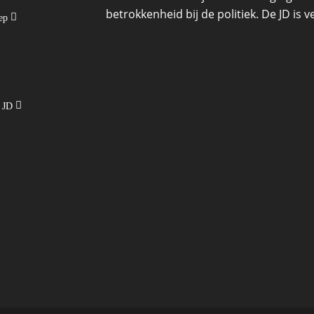
betrokkenheid bij de politiek. De JD is
oep
e JD