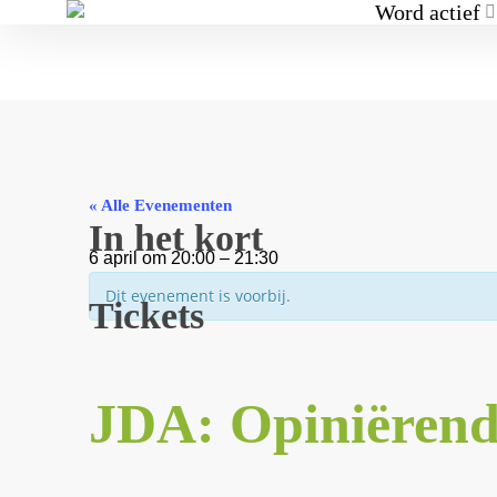
Word actief
« Alle Evenementen
In het kort
6 april
om
20:00
–
21:30
Dit evenement is voorbij.
Tickets
JDA: Opiniërend