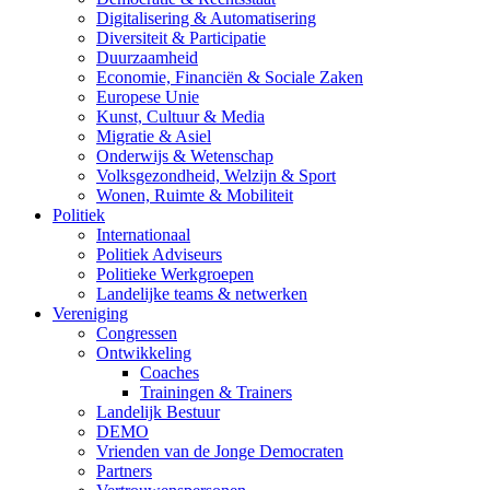
Digitalisering & Automatisering
Diversiteit & Participatie
Duurzaamheid
Economie, Financiën & Sociale Zaken
Europese Unie
Kunst, Cultuur & Media
Migratie & Asiel
Onderwijs & Wetenschap
Volksgezondheid, Welzijn & Sport
Wonen, Ruimte & Mobiliteit
Politiek
Internationaal
Politiek Adviseurs
Politieke Werkgroepen
Landelijke teams & netwerken
Vereniging
Congressen
Ontwikkeling
Coaches
Trainingen & Trainers
Landelijk Bestuur
DEMO
Vrienden van de Jonge Democraten
Partners