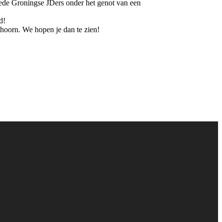
e mede Groningse JDers onder het genot van een
d!
thoorn. We hopen je dan te zien!