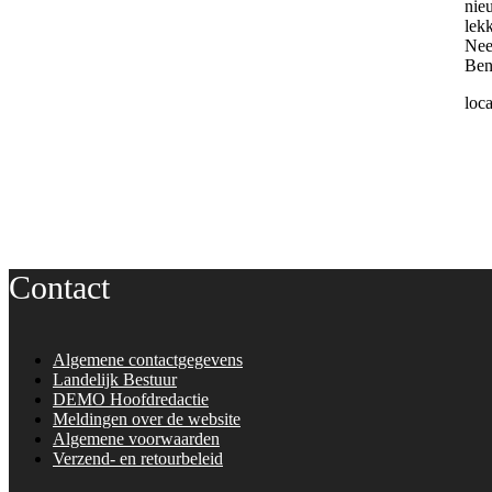
nie
lek
Nee
Ben
loca
Contact
Algemene contactgegevens
Landelijk Bestuur
DEMO Hoofdredactie
Meldingen over de website
Algemene voorwaarden
Verzend- en retourbeleid