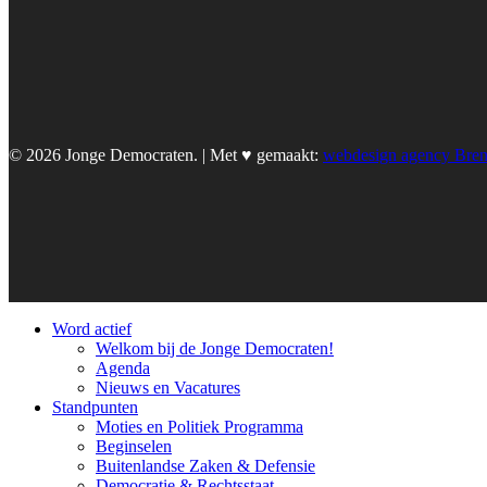
© 2026 Jonge Democraten. | Met ♥︎ gemaakt:
webdesign agency Bre
Word actief
Welkom bij de Jonge Democraten!
Agenda
Nieuws en Vacatures
Standpunten
Moties en Politiek Programma
Beginselen
Buitenlandse Zaken & Defensie
Democratie & Rechtsstaat