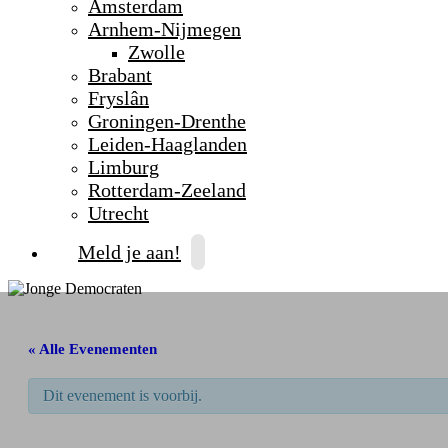
Amsterdam
Arnhem-Nijmegen
Zwolle
Brabant
Fryslân
Groningen-Drenthe
Leiden-Haaglanden
Limburg
Rotterdam-Zeeland
Utrecht
Meld je aan!
« Alle Evenementen
Dit evenement is voorbij.