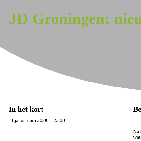
JD Groningen: nie
In het kort
Be
11 januari
om
20:00
–
22:00
Na 
wat