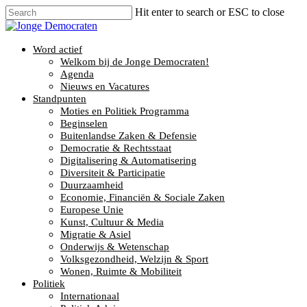
Hit enter to search or ESC to close
Word actief
Welkom bij de Jonge Democraten!
Agenda
Nieuws en Vacatures
Standpunten
Moties en Politiek Programma
Beginselen
Buitenlandse Zaken & Defensie
Democratie & Rechtsstaat
Digitalisering & Automatisering
Diversiteit & Participatie
Duurzaamheid
Economie, Financiën & Sociale Zaken
Europese Unie
Kunst, Cultuur & Media
Migratie & Asiel
Onderwijs & Wetenschap
Volksgezondheid, Welzijn & Sport
Wonen, Ruimte & Mobiliteit
Politiek
Internationaal