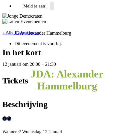
Meld je aan!
« Alle Evenementen
JDA: Alexander Hammelburg
Dit evenement is voorbij.
In het kort
12 januari
om
20:00
–
21:30
JDA: Alexander
Tickets
Hammelburg
Beschrijving
F
T
a
w
Wanneer? Woensdag 12 Januari