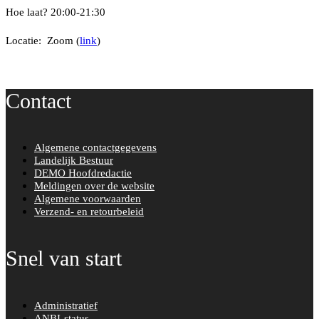
c
i
Hoe laat? 20:00-21:30
e
t
Locatie: Zoom (
link
)
b
t
o
e
o
r
Contact
k
Algemene contactgegevens
Landelijk Bestuur
DEMO Hoofdredactie
Meldingen over de website
Algemene voorwaarden
Verzend- en retourbeleid
Snel van start
Administratief
ANBI-status