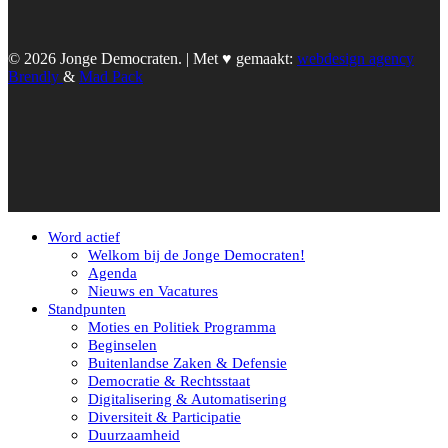
© 2026 Jonge Democraten. | Met ♥︎ gemaakt:
webdesign agency
Brendly
&
Mad Pack
Word actief
Welkom bij de Jonge Democraten!
Agenda
Nieuws en Vacatures
Standpunten
Moties en Politiek Programma
Beginselen
Buitenlandse Zaken & Defensie
Democratie & Rechtsstaat
Digitalisering & Automatisering
Diversiteit & Participatie
Duurzaamheid