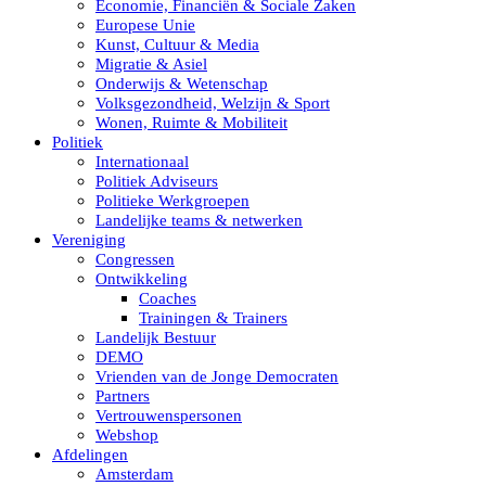
Economie, Financiën & Sociale Zaken
Europese Unie
Kunst, Cultuur & Media
Migratie & Asiel
Onderwijs & Wetenschap
Volksgezondheid, Welzijn & Sport
Wonen, Ruimte & Mobiliteit
Politiek
Internationaal
Politiek Adviseurs
Politieke Werkgroepen
Landelijke teams & netwerken
Vereniging
Congressen
Ontwikkeling
Coaches
Trainingen & Trainers
Landelijk Bestuur
DEMO
Vrienden van de Jonge Democraten
Partners
Vertrouwenspersonen
Webshop
Afdelingen
Amsterdam