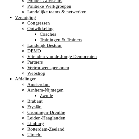
Politiek Adviseurs
Politieke Werkgroepen
Landelijke teams & netwerken
Vereniging
Congressen
Ontwikkeling
Coaches
Trainingen & Trainers
Landelijk Bestuur
DEMO
Vrienden van de Jonge Democraten
Partners
Vertrouwenspersonen
Webshop
Afdelingen
Amsterdam
Arnhem-Nijmegen
Zwolle
Brabant
Fryslân
Groningen-Drenthe
Leiden-Haaglanden
Limburg
Rotterdam-Zeeland
Utrecht