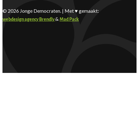
© 2026 Jonge Democraten. | Met ♥︎ gemaakt:
&
webdesign agency Brendly
Mad Pack
Word actief
Welkom bij de Jonge Democr
Agenda