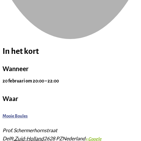
In het kort
Wanneer
20 februari
om
20:00
–
22:00
Waar
Mooie Boules
Prof. Schermerhornstraat
Delft
,
Zuid-Holland
2628 PZ
Nederland
+ Google