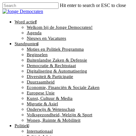
Hit enter to search or ESC to close
Word actief
Welkom bij de Jonge Democraten!
Agenda
Nieuws en Vacatures
Standpunten
Moties en Politiek Programma
Beginselen
Buitenlandse Zaken & Defensie
Democratie & Rechtsstaat
Digitalisering & Automatisering
Diversiteit & Participatie
Duurzaamheid
Economie, Financiën & Sociale Zaken
Europese Unie
Kunst, Cultuur & Media
Migratie & Asiel
Onderwijs & Wetenschap
Volksgezondheid, Welzijn & Sport
Wonen, Ruimte & Mobiliteit
Politiek
Internationaal