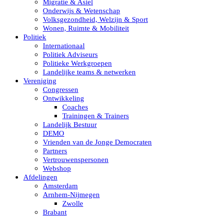
Migratie & Asiel
Onderwijs & Wetenschap
Volksgezondheid, Welzijn & Sport
Wonen, Ruimte & Mobiliteit
Politiek
Internationaal
Politiek Adviseurs
Politieke Werkgroepen
Landelijke teams & netwerken
Vereniging
Congressen
Ontwikkeling
Coaches
Trainingen & Trainers
Landelijk Bestuur
DEMO
Vrienden van de Jonge Democraten
Partners
Vertrouwenspersonen
Webshop
Afdelingen
Amsterdam
Arnhem-Nijmegen
Zwolle
Brabant