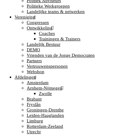
Politiek Adviseurs
Politieke Werkgroepen
Landelijke teams & netwerken
Vereniging
Congressen
Ontwikkeling
Coaches
Trainingen & Trainers
Landelijk Bestuur
DEMO
Vrienden van de Jonge Democraten
Partners
Vertrouwenspersonen
Webshop
Afdelingen
Amsterdam
Arnhem-Nijmegen
Zwolle
Brabant
Fryslân
Groningen-Drenthe
Leiden-Haaglanden
Limburg
Rotterdam-Zeeland
Utrecht