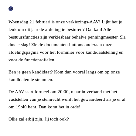
I
n
Woensdag 21 februari is onze verkiezings-AAV! Lijkt het je
s
leuk om dit jaar de afdeling te besturen? Dat kan! Alle
t
bestuursfuncties zijn verkiesbaar behalve penningmeester. Sla
a
dus je slag! Zie de documenten-buttons onderaan onze
g
afdelingspagina voor het formulier voor kandidaatstelling en
r
voor de functieprofielen.
a
Ben je geen kandidaat? Kom dan vooral langs om op onze
m
kandidaten te stemmen.
De AAV start formeel om 20:00, maar in verband met het
vaststellen van je stemrecht wordt het gewaardeerd als je er al
om 19:40 bent. Dan komt het in orde!
Ollie zal erbij zijn. Jij toch ook?