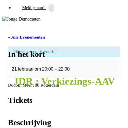
Meld je aan!
–
« Alle Evenementen
Dit evenement is voorbij.
In het kort
21 februari
om
20:00
–
22:00
JDR : Verkiezings-AAV
Dudok, Meent 88 Rotterdam
Tickets
Beschrijving