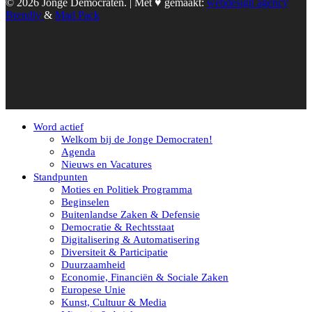
© 2026 Jonge Democraten. | Met ♥︎ gemaakt:
webdesign agency
Brendly
&
Mad Pack
Word actief
Welkom bij de Jonge Democraten!
Agenda
Nieuws en Vacatures
Standpunten
Moties en Politiek Programma
Beginselen
Buitenlandse Zaken & Defensie
Democratie & Rechtsstaat
Digitalisering & Automatisering
Diversiteit & Participatie
Duurzaamheid
Economie, Financiën & Sociale Zaken
Europese Unie
Kunst, Cultuur & Media