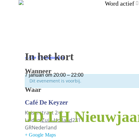
Word actief
In het kort
« Alle Evenementen
Wanneer
7 januari
om
20:00
–
22:00
Dit evenement is voorbij.
Waar
Café De Keyzer
JD LH Nieuwjaar
Kaiserstraat 2-4
Leiden
,
Zuid-Holland
2311
GR
Nederland
+ Google Maps