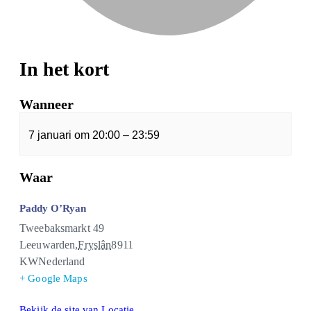
In het kort
Wanneer
7 januari
om
20:00
–
23:59
Waar
Paddy O’Ryan
Tweebaksmarkt 49
Leeuwarden
,
Fryslân
8911
KW
Nederland
+ Google Maps
Bekijk de site van Locatie