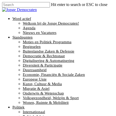
Hit enter to search or ESC to close
Word actief
Welkom bij de Jonge Democraten!
Agenda
Nieuws en Vacatures
Standpunten
Moties en Politiek Programma
Beginselen
Buitenlandse Zaken & Defensie
Democratie & Rechtsstaat
Digitalisering & Automatisering
Diversiteit & Participatie
Duurzaamheid
Economie, Financiën & Sociale Zaken
Europese Unie
Kunst, Cultuur & Media
Migratie & Asiel
Onderwijs & Wetenschap
Volksgezondheid, Welzijn & Sport
Wonen, Ruimte & Mobiliteit
Politiek
Internationaal