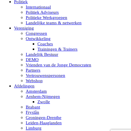
Politiek
Internationaal
Politiek Adviseurs
Politieke Werkgroepen
Landelijke teams & netwerken
Vereniging
Congressen
Ontwikkeling
Coaches
Trainingen & Trainers
Landelijk Bestuur
DEMO
Vrienden van de Jonge Democraten
Partners
Vertrouwenspersonen
Webshop
Afdelingen
Amsterdam
Arnhem-Nijmegen
Zwolle
Brabant
Fryslân
Groningen-Drenthe
Leiden-Haaglanden
Limburg