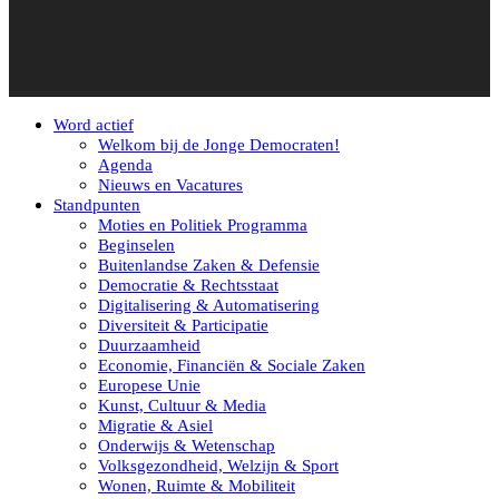
Word actief
Welkom bij de Jonge Democraten!
Agenda
Nieuws en Vacatures
Standpunten
Moties en Politiek Programma
Beginselen
Buitenlandse Zaken & Defensie
Democratie & Rechtsstaat
Digitalisering & Automatisering
Diversiteit & Participatie
Duurzaamheid
Economie, Financiën & Sociale Zaken
Europese Unie
Kunst, Cultuur & Media
Migratie & Asiel
Onderwijs & Wetenschap
Volksgezondheid, Welzijn & Sport
Wonen, Ruimte & Mobiliteit