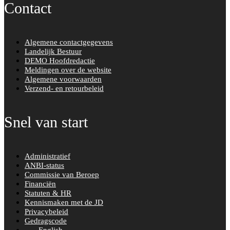
Contact
Algemene contactgegevens
Landelijk Bestuur
DEMO Hoofdredactie
Meldingen over de website
Algemene voorwaarden
Verzend- en retourbeleid
Snel van start
Administratief
ANBI-status
Commissie van Beroep
Financiën
Statuten & HR
Kennismaken met de JD
Privacybeleid
Gedragscode
English