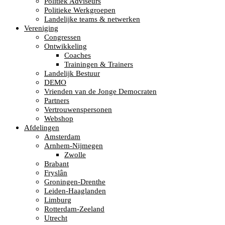
Politiek Adviseurs
Politieke Werkgroepen
Landelijke teams & netwerken
Vereniging
Congressen
Ontwikkeling
Coaches
Trainingen & Trainers
Landelijk Bestuur
DEMO
Vrienden van de Jonge Democraten
Partners
Vertrouwenspersonen
Webshop
Afdelingen
Amsterdam
Arnhem-Nijmegen
Zwolle
Brabant
Fryslân
Groningen-Drenthe
Leiden-Haaglanden
Limburg
Rotterdam-Zeeland
Utrecht