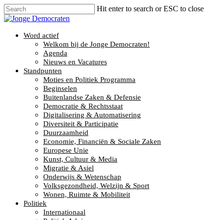
Hit enter to search or ESC to close
Word actief
Welkom bij de Jonge Democraten!
Agenda
Nieuws en Vacatures
Standpunten
Moties en Politiek Programma
Beginselen
Buitenlandse Zaken & Defensie
Democratie & Rechtsstaat
Digitalisering & Automatisering
Diversiteit & Participatie
Duurzaamheid
Economie, Financiën & Sociale Zaken
Europese Unie
Kunst, Cultuur & Media
Migratie & Asiel
Onderwijs & Wetenschap
Volksgezondheid, Welzijn & Sport
Wonen, Ruimte & Mobiliteit
Politiek
Internationaal