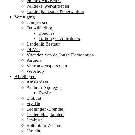
Politiek Adviseurs
Politieke Werkgroepen
Landelijke teams & netwerken
Vereniging
Congressen
Ontwikkeling
Coaches
Trainingen & Trainers
Landelijk Bestuur
DEMO
Vrienden van de Jonge Democraten
Partners
Vertrouwenspersonen
Webshop
Afdelingen
Amsterdam
Arnhem-Nijmegen
Zwolle
Brabant
Fryslân
Groningen-Drenthe
Leiden-Haaglanden
Limburg
Rotterdam-Zeeland
Utrecht