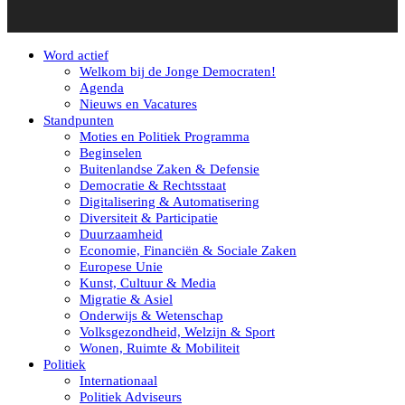
Word actief
Welkom bij de Jonge Democraten!
Agenda
Nieuws en Vacatures
Standpunten
Moties en Politiek Programma
Beginselen
Buitenlandse Zaken & Defensie
Democratie & Rechtsstaat
Digitalisering & Automatisering
Diversiteit & Participatie
Duurzaamheid
Economie, Financiën & Sociale Zaken
Europese Unie
Kunst, Cultuur & Media
Migratie & Asiel
Onderwijs & Wetenschap
Volksgezondheid, Welzijn & Sport
Wonen, Ruimte & Mobiliteit
Politiek
Internationaal
Politiek Adviseurs