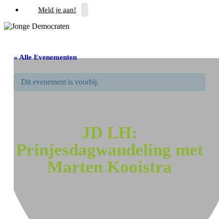
Meld je aan!
« Alle Evenementen
Dit evenement is voorbij.
JD LH:
Prinjesdagwandeling met
Marten Kooistra