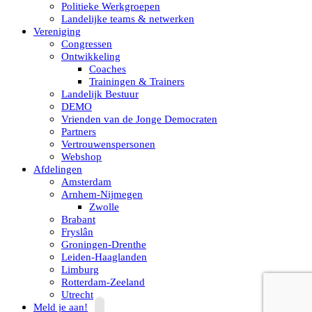
Politieke Werkgroepen
Landelijke teams & netwerken
Vereniging
Congressen
Ontwikkeling
Coaches
Trainingen & Trainers
Landelijk Bestuur
DEMO
Vrienden van de Jonge Democraten
Partners
Vertrouwenspersonen
Webshop
Afdelingen
Amsterdam
Arnhem-Nijmegen
Zwolle
Brabant
Fryslân
Groningen-Drenthe
Leiden-Haaglanden
Limburg
Rotterdam-Zeeland
Utrecht
Meld je aan!