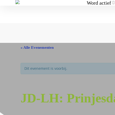
Word actief
« Alle Evenementen
Dit evenement is voorbij.
JD-LH: Prinjesd