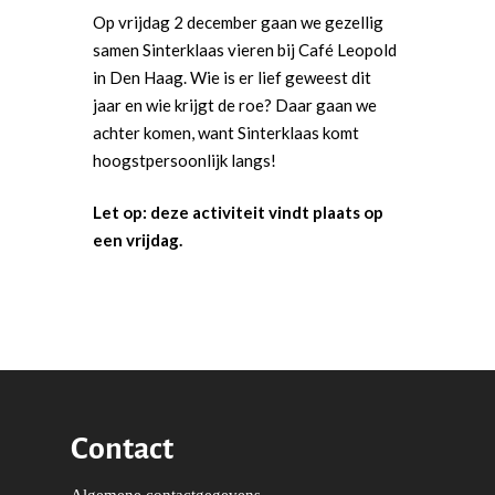
Democraten!
Moties en Politiek Pro
Op vrijdag 2 december gaan we gezellig
Politiek
samen Sinterklaas vieren bij Café Leopold
Agenda
Beginselen
Internationaal
Vereniging
in Den Haag. Wie is er lief geweest dit
Nieuws en Vacatures
jaar en wie krijgt de roe? Daar gaan we
Buitenlandse Zaken & D
Politiek Adviseurs
Congressen
Afdelingen
achter komen, want Sinterklaas komt
Democratie & Rechtssta
Politieke Werkgroepen
Ontwikkeling
Amsterdam
Meld je aan!
hoogstpersoonlijk langs!
Coaches
Digitalisering & Automat
Landelijke teams & net
Landelijk Bestuur
Arnhem-Nijmegen
Let op: deze activiteit vindt plaats op
Trainingen & Trainers
Zwolle
Diversiteit & Participatie
DEMO
Brabant
een vrijdag.
Duurzaamheid
Vrienden van de Jonge
Fryslân
Democraten
Economie, Financiën & S
Groningen-Drenthe
Zaken
Partners
Leiden-Haaglanden
Europese Unie
Vertrouwenspersonen
Limburg
Kunst, Cultuur & Media
Webshop
Contact
Rotterdam-Zeeland
Migratie & Asiel
Utrecht
Algemene contactgegevens