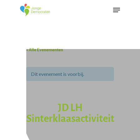
« Alle Evenementen
Dit evenement is voorbij.
JD LH
Sinterklaasactiviteit