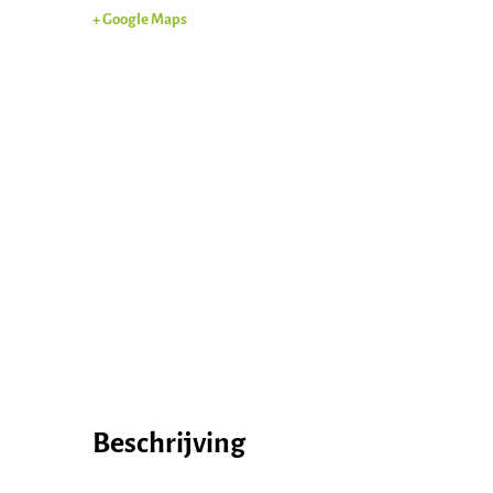
+ Google Maps
Word actief
Beschrijving
Welkom bij de Jonge
Standpunten