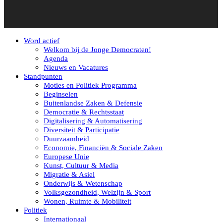
Word actief
Welkom bij de Jonge Democraten!
Agenda
Nieuws en Vacatures
Standpunten
Moties en Politiek Programma
Beginselen
Buitenlandse Zaken & Defensie
Democratie & Rechtsstaat
Digitalisering & Automatisering
Diversiteit & Participatie
Duurzaamheid
Economie, Financiën & Sociale Zaken
Europese Unie
Kunst, Cultuur & Media
Migratie & Asiel
Onderwijs & Wetenschap
Volksgezondheid, Welzijn & Sport
Wonen, Ruimte & Mobiliteit
Politiek
Internationaal