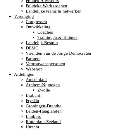
Politiek Adviseurs
Politieke Werkgroepen
Landelijke teams & netwerken
Vereniging
Congressen
Ontwikkeling
Coaches
Trainingen & Trainers
Landelijk Bestuur
DEMO
Vrienden van de Jonge Democraten
Partners
Vertrouwenspersonen
Webshop
Afdelingen
Amsterdam
Arnhem-Nijmegen
Zwolle
Brabant
Fryslân
Groningen-Drenthe
Leiden-Haaglanden
Limburg
Rotterdam-Zeeland
Utrecht