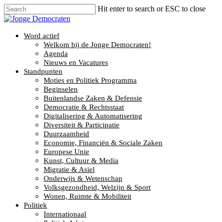
Hit enter to search or ESC to close
Word actief
Welkom bij de Jonge Democraten!
Agenda
Nieuws en Vacatures
Standpunten
Moties en Politiek Programma
Beginselen
Buitenlandse Zaken & Defensie
Democratie & Rechtsstaat
Digitalisering & Automatisering
Diversiteit & Participatie
Duurzaamheid
Economie, Financiën & Sociale Zaken
Europese Unie
Kunst, Cultuur & Media
Migratie & Asiel
Onderwijs & Wetenschap
Volksgezondheid, Welzijn & Sport
Wonen, Ruimte & Mobiliteit
Politiek
Internationaal