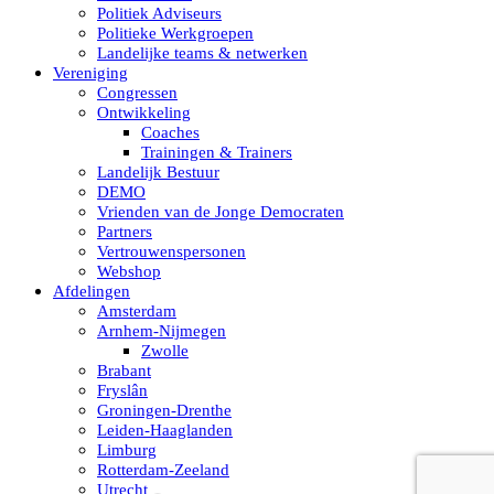
Politiek Adviseurs
Politieke Werkgroepen
Landelijke teams & netwerken
Vereniging
Congressen
Ontwikkeling
Coaches
Trainingen & Trainers
Landelijk Bestuur
DEMO
Vrienden van de Jonge Democraten
Partners
Vertrouwenspersonen
Webshop
Afdelingen
Amsterdam
Arnhem-Nijmegen
Zwolle
Brabant
Fryslân
Groningen-Drenthe
Leiden-Haaglanden
Limburg
Rotterdam-Zeeland
Utrecht