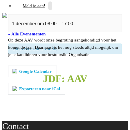
Meld je aan!
1 december
om
08:00
–
17:00
« Alle Evenementen
Op deze AAV wordt onze begroting aangekondigd voor het
komende jaar. Daarnaast is het nog steeds altijd mogelijk om
Dit evenement is voorbij.
je te kandideren voor bestuurslid Organisatie.
Google Calendar
JDF: AAV
Exporteren naar iCal
Contact