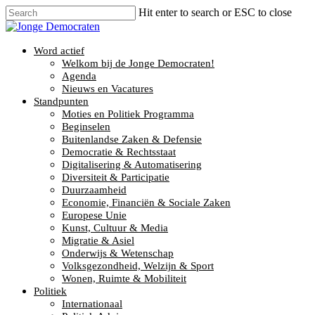
Hit enter to search or ESC to close
Word actief
Welkom bij de Jonge Democraten!
Agenda
Nieuws en Vacatures
Standpunten
Moties en Politiek Programma
Beginselen
Buitenlandse Zaken & Defensie
Democratie & Rechtsstaat
Digitalisering & Automatisering
Diversiteit & Participatie
Duurzaamheid
Economie, Financiën & Sociale Zaken
Europese Unie
Kunst, Cultuur & Media
Migratie & Asiel
Onderwijs & Wetenschap
Volksgezondheid, Welzijn & Sport
Wonen, Ruimte & Mobiliteit
Politiek
Internationaal