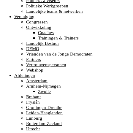
Politiek Adviseurs
Politieke Werkgroepen
Landelijke teams & netwerken
Vereniging
Congressen
Ontwikkeling
Coaches
Trainingen & Trainers
Landelijk Bestuur
DEMO
Vrienden van de Jonge Democraten
Partners
Vertrouwenspersonen
Webshop
Afdelingen
Amsterdam
Arnhem-Nijmegen
Zwolle
Brabant
Fryslân
Groningen-Drenthe
Leiden-Haaglanden
Limburg
Rotterdam-Zeeland
Utrecht