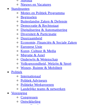
Agenda
Nieuws en Vacatures
Standpunten
Moties en Politiek Programma
Beginselen
Buitenlandse Zaken & Defensie
Democratie & Rechtsstaat
Digitalisering & Automatisering
Diversiteit & Participatie
Duurzaamheid
Economie, Financiën & Sociale Zaken
Europese Unie
Kunst, Cultuur & Media
Migratie & Asiel
Onderwijs & Wetenschap
Volksgezondheid, Welzijn & Sport
Wonen, Ruimte & Mobiliteit
Politiek
Internationaal
Politiek Adviseurs
Politieke Werkgroepen
Landelijke teams & netwerken
Vereniging
Congressen
Ontwikkeling