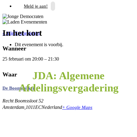
Meld je aan!
In het kort
« Alle Evenementen
Dit evenement is voorbij.
Wanneer
25 februari
om
20:00
–
21:30
JDA: Algemene
Waar
Afdelingsvergadering
De Boomspijker
Recht Boomssloot 52
Amsterdam
,
1011EC
Nederland
+ Google Maps