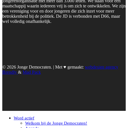
jongerenorganisatie met meer dan 3.000 leden. We staan voor een
maatschappij waarin iedereen vrij is om zich te ontwikkelen. We zijn
een vereniging voor en door jongeren die zich inzet voor meer
betrokkenheid bij de politiek. De JD is verbonden met D66, maar
wel volledig onafhankelijk.
© 2026 Jonge Democraten. | Met ♥︎ gemaakt:
webdesign agency
Brendly
&
Mad Pack
Word actief
Welkom bij de Jonge Democraten!