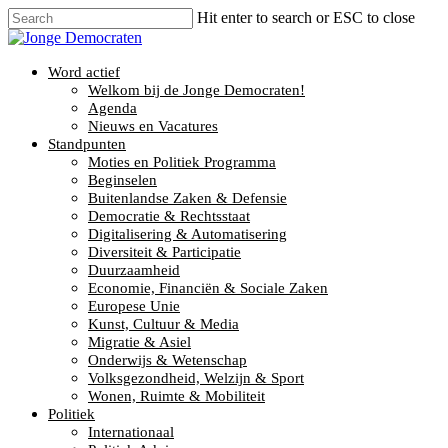
Hit enter to search or ESC to close
Word actief
Welkom bij de Jonge Democraten!
Agenda
Nieuws en Vacatures
Standpunten
Moties en Politiek Programma
Beginselen
Buitenlandse Zaken & Defensie
Democratie & Rechtsstaat
Digitalisering & Automatisering
Diversiteit & Participatie
Duurzaamheid
Economie, Financiën & Sociale Zaken
Europese Unie
Kunst, Cultuur & Media
Migratie & Asiel
Onderwijs & Wetenschap
Volksgezondheid, Welzijn & Sport
Wonen, Ruimte & Mobiliteit
Politiek
Internationaal