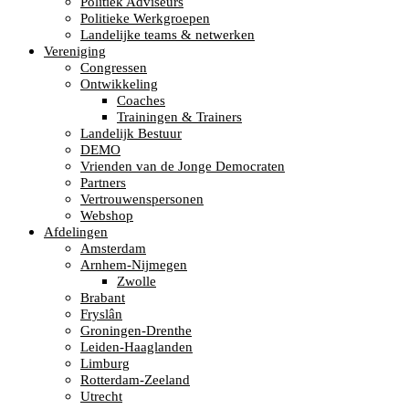
Politiek Adviseurs
Politieke Werkgroepen
Landelijke teams & netwerken
Vereniging
Congressen
Ontwikkeling
Coaches
Trainingen & Trainers
Landelijk Bestuur
DEMO
Vrienden van de Jonge Democraten
Partners
Vertrouwenspersonen
Webshop
Afdelingen
Amsterdam
Arnhem-Nijmegen
Zwolle
Brabant
Fryslân
Groningen-Drenthe
Leiden-Haaglanden
Limburg
Rotterdam-Zeeland
Utrecht