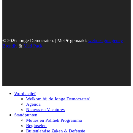
© 2026 Jonge Democraten. | Met ♥︎ gemaakt:
webdesign agency
Brendly
&
Mad Pack
Word actief
Welkom bij de Jonge Democraten!
Agenda
Nieuws en Vacatures
Standpunten
Moties en Politiek Programma
Beginselen
Buitenlandse Zaken & Defensie