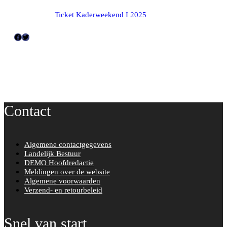
Ticket Kaderweekend I 2025
F
T
a
w
c
i
e
t
b
t
o
e
Contact
o
r
k
Algemene contactgegevens
Landelijk Bestuur
DEMO Hoofdredactie
Meldingen over de website
Algemene voorwaarden
Verzend- en retourbeleid
Snel van start