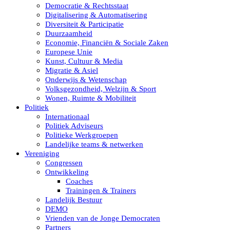
Democratie & Rechtsstaat
Digitalisering & Automatisering
Diversiteit & Participatie
Duurzaamheid
Economie, Financiën & Sociale Zaken
Europese Unie
Kunst, Cultuur & Media
Migratie & Asiel
Onderwijs & Wetenschap
Volksgezondheid, Welzijn & Sport
Wonen, Ruimte & Mobiliteit
Politiek
Internationaal
Politiek Adviseurs
Politieke Werkgroepen
Landelijke teams & netwerken
Vereniging
Congressen
Ontwikkeling
Coaches
Trainingen & Trainers
Landelijk Bestuur
DEMO
Vrienden van de Jonge Democraten
Partners