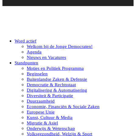
Word actief
Welkom bij de Jonge Democraten!
Agenda
Nieuws en Vacatures
Standpunten
Moties en Politiek Programma
Beginselen
Buitenlandse Zaken & Defensie
Democratie & Rechtsstaat
Digitalisering & Automatisering
Diversiteit & Participatie
Duurzaamheid
Economie, Financiën & Sociale Zaken
Europese Unie
Kunst, Cultuur & Media
Migratie & Asiel
Onderwijs & Wetenschap
Volksgezondheid, Welzijn & Sport