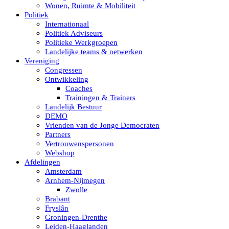
Wonen, Ruimte & Mobiliteit
Politiek
Internationaal
Politiek Adviseurs
Politieke Werkgroepen
Landelijke teams & netwerken
Vereniging
Congressen
Ontwikkeling
Coaches
Trainingen & Trainers
Landelijk Bestuur
DEMO
Vrienden van de Jonge Democraten
Partners
Vertrouwenspersonen
Webshop
Afdelingen
Amsterdam
Arnhem-Nijmegen
Zwolle
Brabant
Fryslân
Groningen-Drenthe
Leiden-Haaglanden