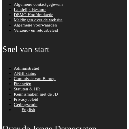
Algemene contactgegevens
Landelijk Bestuur
DEMO Hoofdredactie
Meldingen over de website
Algemene voorwaarden
Verzend- en retourbeleid
Snel van start
Administratief
ANBI-status
Commissie van Beroep
Financiën
Statuten & HR
Kennismaken met de JD
Privacybeleid
Gedragscode
English
Over de Jonge Democraten