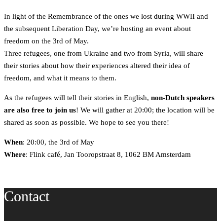
a
w
In light of the Remembrance of the ones we lost during WWII and
c
i
the subsequent Liberation Day, we’re hosting an event about
e
t
freedom on the 3rd of May.
b
t
Three refugees, one from Ukraine and two from Syria, will share
o
e
their stories about how their experiences altered their idea of
o
r
freedom, and what it means to them.
k
As the refugees will tell their stories in English,
non-Dutch speakers
are also free to join us
! We will gather at 20:00; the location will be
shared as soon as possible. We hope to see you there!
When
: 20:00, the 3rd of May
Where
: Flink café, Jan Tooropstraat 8, 1062 BM Amsterdam
Contact