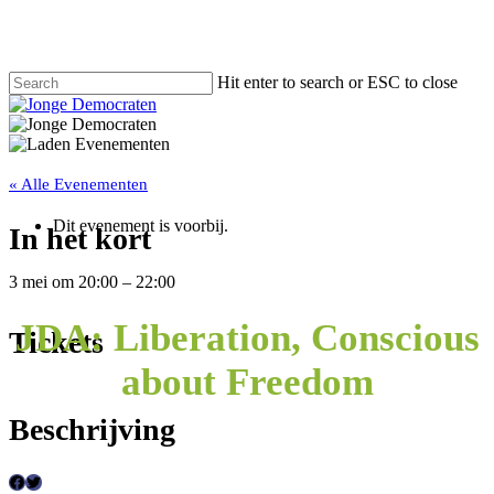
Hit enter to search or ESC to close
« Alle Evenementen
Dit evenement is voorbij.
In het kort
3 mei
om
20:00
–
22:00
JDA: Liberation, Conscious
Tickets
about Freedom
Beschrijving
F
T