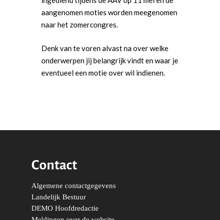
ingediend tijdens de AAV op 11 mei en de
aangenomen moties worden meegenomen
naar het zomercongres.
Denk van te voren alvast na over welke
onderwerpen jij belangrijk vindt en waar je
eventueel een motie over wil indienen.
Contact
Word actief
Algemene contactgegevens
Welkom bij de Jonge
Standpunten
Landelijk Bestuur
Democraten!
DEMO Hoofdredactie
Moties en Politiek Pro
Politiek
Meldingen over de website