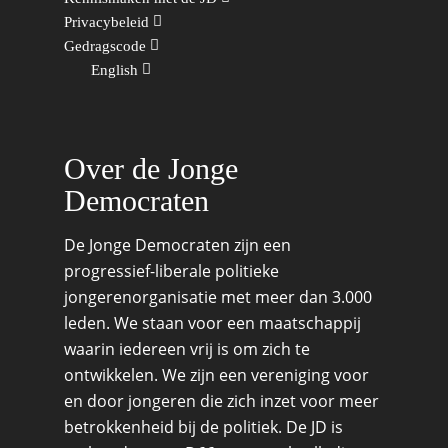
Kunst, Cultuur & Media
Webshop
Privacybeleid
Rotterdam-Zeeland
Gedragscode
Migratie & Asiel
Utrecht
English
Onderwijs & Wetenscha
Volksgezondheid, Welzij
Sport
Over de Jonge
Wonen, Ruimte & Mobilit
Democraten
De Jonge Democraten zijn een
progressief-liberale politieke
jongerenorganisatie met meer dan 3.000
leden. We staan voor een maatschappij
waarin iedereen vrij is om zich te
ontwikkelen. We zijn een vereniging voor
en door jongeren die zich inzet voor meer
betrokkenheid bij de politiek. De JD is