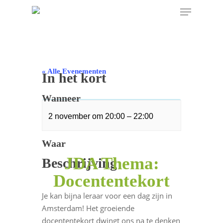
« Alle Evenementen
In het kort
Wanneer
Dit evenement is voorbij.
2 november
om
20:00
–
22:00
Waar
JDA Thema:
Beschrijving
Docententekort
Je kan bijna leraar voor een dag zijn in
Amsterdam! Het groeiende
docententekort dwingt ons na te denken