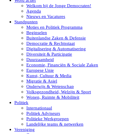
Word actief
Welkom bij de Jonge Democraten!
Agenda
Nieuws en Vacatures
Standpunten
Moties en Politiek Programma
Beginselen
Buitenlandse Zaken & Defensie
Democratie & Rechtsstaat
Digitalisering & Automatisering
Diversiteit & Participatie
Duurzaamheid
Economie, Financiën & Sociale Zaken
Europese Unie
Kunst, Cultuur & Media
Migratie & Asiel
Onderwijs & Wetenschap
Volksgezondheid, Welzijn & Sport
Wonen, Ruimte & Mobiliteit
Politiek
Internationaal
Politiek Adviseurs
Politieke Werkgroepen
Landelijke teams & netwerken
Vereniging