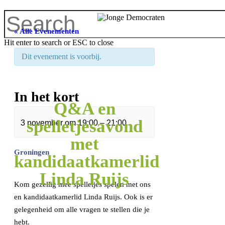
« Alle Evenementen
Hit enter to search or ESC to close
Dit evenement is voorbij.
In het kort
Q&A en
spelletjesavond
3 november
om
19:00
–
21:00
met
Groningen
kandidaatkamerlid
Linda Ruijs
Kom gezellig mee spelletjes spelen met ons
en kandidaatkamerlid Linda Ruijs. Ook is er
gelegenheid om alle vragen te stellen die je
hebt.