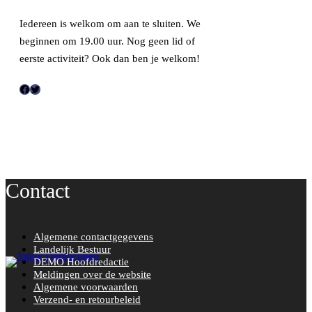
Iedereen is welkom om aan te sluiten. We
beginnen om 19.00 uur. Nog geen lid of
eerste activiteit? Ook dan ben je welkom!
F
T
a
w
c
i
e
t
b
t
o
e
Contact
o
r
k
Algemene contactgegevens
Landelijk Bestuur
DEMO Hoofdredactie
Meldingen over de website
Algemene voorwaarden
Verzend- en retourbeleid