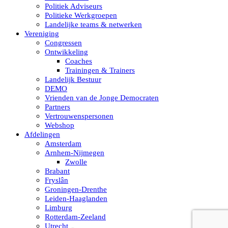
Politiek Adviseurs
Politieke Werkgroepen
Landelijke teams & netwerken
Vereniging
Congressen
Ontwikkeling
Coaches
Trainingen & Trainers
Landelijk Bestuur
DEMO
Vrienden van de Jonge Democraten
Partners
Vertrouwenspersonen
Webshop
Afdelingen
Amsterdam
Arnhem-Nijmegen
Zwolle
Brabant
Fryslân
Groningen-Drenthe
Leiden-Haaglanden
Limburg
Rotterdam-Zeeland
Utrecht