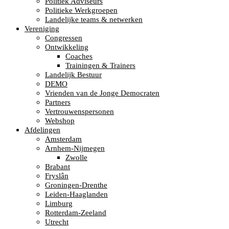
Politiek Adviseurs
Politieke Werkgroepen
Landelijke teams & netwerken
Vereniging
Congressen
Ontwikkeling
Coaches
Trainingen & Trainers
Landelijk Bestuur
DEMO
Vrienden van de Jonge Democraten
Partners
Vertrouwenspersonen
Webshop
Afdelingen
Amsterdam
Arnhem-Nijmegen
Zwolle
Brabant
Fryslân
Groningen-Drenthe
Leiden-Haaglanden
Limburg
Rotterdam-Zeeland
Utrecht