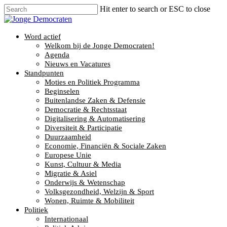
Hit enter to search or ESC to close
Word actief
Welkom bij de Jonge Democraten!
Agenda
Nieuws en Vacatures
Standpunten
Moties en Politiek Programma
Beginselen
Buitenlandse Zaken & Defensie
Democratie & Rechtsstaat
Digitalisering & Automatisering
Diversiteit & Participatie
Duurzaamheid
Economie, Financiën & Sociale Zaken
Europese Unie
Kunst, Cultuur & Media
Migratie & Asiel
Onderwijs & Wetenschap
Volksgezondheid, Welzijn & Sport
Wonen, Ruimte & Mobiliteit
Politiek
Internationaal