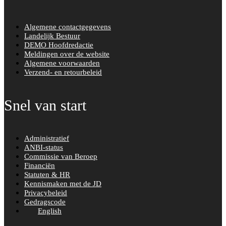
Algemene contactgegevens
Landelijk Bestuur
DEMO Hoofdredactie
Meldingen over de website
Algemene voorwaarden
Verzend- en retourbeleid
Snel van start
Administratief
ANBI-status
Commissie van Beroep
Financiën
Statuten & HR
Kennismaken met de JD
Privacybeleid
Gedragscode
English