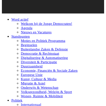
Word actief
Welkom bij de Jonge Democraten!
Agenda
Nieuws en Vacatures
Standpunten
Moties en Politiek Programma
Beginselen
Buitenlandse Zaken & Defensie
Democratie & Rechtsstaat
Digitalisering & Automatisering
Diversiteit & Participatie
Duurzaamheid
Economie, Financiën & Sociale Zaken
Europese Unie
Kunst, Cultuur & Media
Migratie & Asiel
Onderwijs & Wetenschap
Volksgezondheid, Welzijn & Sport
Wonen, Ruimte & Mobiliteit
Politiek
Internationaal