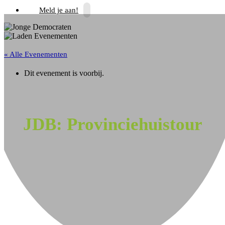
Meld je aan!
« Alle Evenementen
Dit evenement is voorbij.
JDB: Provinciehuistour