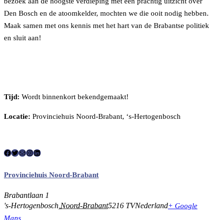
bezoek aan de hoogste verdieping met een prachtig uitzicht over
Den Bosch en de atoomkelder, mochten we die ooit nodig hebben.
Maak samen met ons kennis met het hart van de Brabantse politiek
en sluit aan!
Tijd:
Wordt binnenkort bekendgemaakt!
Locatie:
Provinciehuis Noord-Brabant, ‘s-Hertogenbosch
F
T
E
I
L
a
w
-
n
i
Provinciehuis Noord-Brabant
c
i
m
s
n
e
Brabantlaan 1
t
a
t
k
's-Hertogenbosch
,
Noord-Brabant
5216 TV
Nederland
+ Google
b
t
i
a
e
Maps
o
e
l
g
d