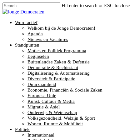
Hit enter to search or ESC to close
Word actief
Welkom bij de Jonge Democraten!
Agenda
Nieuws en Vacatures
Standpunten
Moties en Politiek Programma
Beginselen
Buitenlandse Zaken & Defensie
Democratie & Rechtsstaat
Digitalisering & Automatisering
Diversiteit & Participatie
Duurzaamheid
Economie, Financiën & Sociale Zaken
Europese Unie
Kunst, Cultuur & Media
Migratie & Asiel
Onderwijs & Wetenschap
Volksgezondheid, Welzijn & Sport
Wonen, Ruimte & Mobiliteit
Politiek
Internationaal