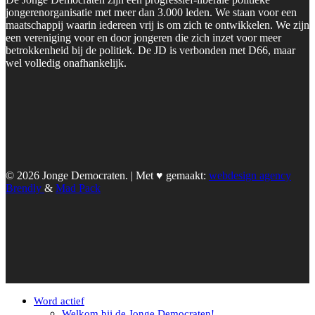
jongerenorganisatie met meer dan 3.000 leden. We staan voor een
maatschappij waarin iedereen vrij is om zich te ontwikkelen. We zijn
een vereniging voor en door jongeren die zich inzet voor meer
betrokkenheid bij de politiek. De JD is verbonden met D66, maar
wel volledig onafhankelijk.
© 2026 Jonge Democraten. | Met ♥︎ gemaakt:
webdesign agency
Brendly
&
Mad Pack
Word actief
Welkom bij de Jonge Democraten!