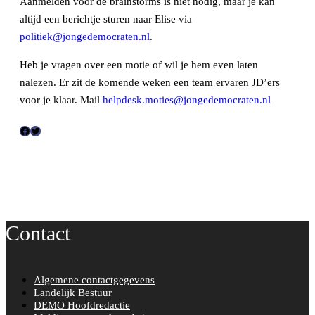
Aanmelden voor de brainstorms is niet nodig, maar je kan
altijd een berichtje sturen naar Elise via
politiek@jongedemocraten.nl
.
Heb je vragen over een motie of wil je hem even laten
nalezen. Er zit de komende weken een team ervaren JD’ers
voor je klaar. Mail
helpdesk.moties@jongedemocraten.nl
F
T
a
w
c
i
e
t
b
t
o
e
Contact
o
r
k
Algemene contactgegevens
Landelijk Bestuur
DEMO Hoofdredactie