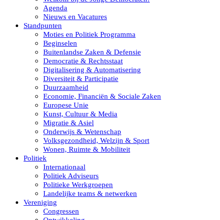
Agenda
Nieuws en Vacatures
Standpunten
Moties en Politiek Programma
Beginselen
Buitenlandse Zaken & Defensie
Democratie & Rechtsstaat
Digitalisering & Automatisering
Diversiteit & Participatie
Duurzaamheid
Economie, Financiën & Sociale Zaken
Europese Unie
Kunst, Cultuur & Media
Migratie & Asiel
Onderwijs & Wetenschap
Volksgezondheid, Welzijn & Sport
Wonen, Ruimte & Mobiliteit
Politiek
Internationaal
Politiek Adviseurs
Politieke Werkgroepen
Landelijke teams & netwerken
Vereniging
Congressen
Ontwikkeling