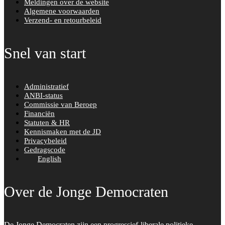
Meldingen over de website
Algemene voorwaarden
Verzend- en retourbeleid
Snel van start
Administratief
ANBI-status
Commissie van Beroep
Financiën
Statuten & HR
Kennismaken met de JD
Privacybeleid
Gedragscode
English
Over de Jonge Democraten
De Jonge Democraten zijn een progressief-liberale politieke