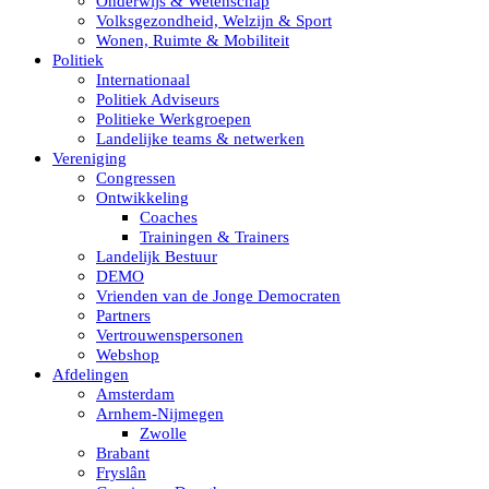
Onderwijs & Wetenschap
Volksgezondheid, Welzijn & Sport
Wonen, Ruimte & Mobiliteit
Politiek
Internationaal
Politiek Adviseurs
Politieke Werkgroepen
Landelijke teams & netwerken
Vereniging
Congressen
Ontwikkeling
Coaches
Trainingen & Trainers
Landelijk Bestuur
DEMO
Vrienden van de Jonge Democraten
Partners
Vertrouwenspersonen
Webshop
Afdelingen
Amsterdam
Arnhem-Nijmegen
Zwolle
Brabant
Fryslân