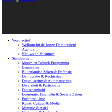
Brendly
&
Mad Pack
Word actief
Welkom bij de Jonge Democraten!
Agenda
Nieuws en Vacatures
Standpunten
Moties en Politiek Programma
Beginselen
Buitenlandse Zaken & Defensie
Democratie & Rechtsstaat
Digitalisering & Automatisering
Diversiteit & Participatie
Duurzaamheid
Economie, Financiën & Sociale Zaken
Europese Unie
Kunst, Cultuur & Media
Migratie & Asiel