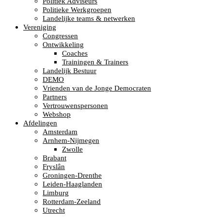
Politiek Adviseurs
Politieke Werkgroepen
Landelijke teams & netwerken
Vereniging
Congressen
Ontwikkeling
Coaches
Trainingen & Trainers
Landelijk Bestuur
DEMO
Vrienden van de Jonge Democraten
Partners
Vertrouwenspersonen
Webshop
Afdelingen
Amsterdam
Arnhem-Nijmegen
Zwolle
Brabant
Fryslân
Groningen-Drenthe
Leiden-Haaglanden
Limburg
Rotterdam-Zeeland
Utrecht