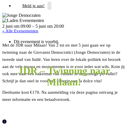
Meld je aan!
2 juni
om
09:00
–
5 juni
om
20:00
« Alle Evenementen
Dit evenement is voorbij.
Met de JDR naar Milaan! Van 2 tot en met 5 juni gaan we op
twinning naar de Giovanni Democratici (Jonge Democraten) in de
tweede stad van Italië. Van leren over de lokale politiek tot bezoek
aan de vele musea en monumenten is er voor ieder wat wils. Kom jij
JDR – Twinning naar
ook mee naar een bakermat van cultuur in de zonnige po-vallei?
Milaan!
Schrijf je dan snel in voor een vleugje van la dolce vita!
Deelname kost €170. Na aanmelding via deze pagina ontvang je
meer informatie en een betaalverzoek.
F