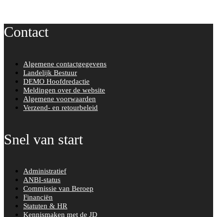
a
c
Contact
e
b
o
Algemene contactgegevens
o
Landelijk Bestuur
k
DEMO Hoofdredactie
Meldingen over de website
Algemene voorwaarden
Verzend- en retourbeleid
Snel van start
Administratief
ANBI-status
Commissie van Beroep
Financiën
Statuten & HR
Kennismaken met de JD