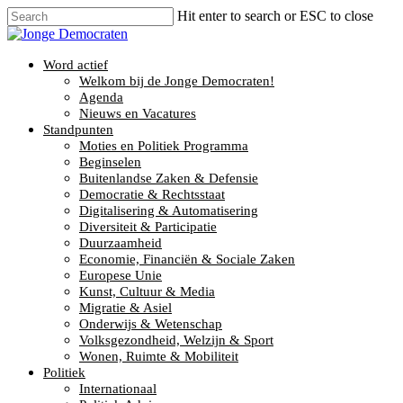
Hit enter to search or ESC to close
Word actief
Welkom bij de Jonge Democraten!
Agenda
Nieuws en Vacatures
Standpunten
Moties en Politiek Programma
Beginselen
Buitenlandse Zaken & Defensie
Democratie & Rechtsstaat
Digitalisering & Automatisering
Diversiteit & Participatie
Duurzaamheid
Economie, Financiën & Sociale Zaken
Europese Unie
Kunst, Cultuur & Media
Migratie & Asiel
Onderwijs & Wetenschap
Volksgezondheid, Welzijn & Sport
Wonen, Ruimte & Mobiliteit
Politiek
Internationaal