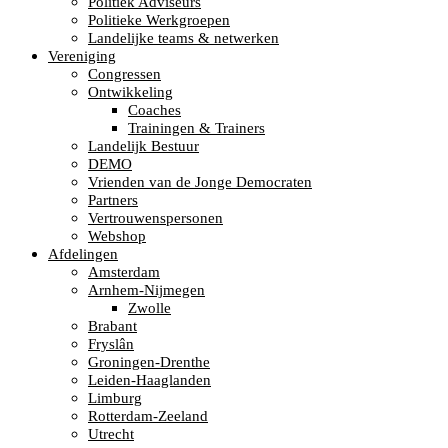
Politiek Adviseurs
Politieke Werkgroepen
Landelijke teams & netwerken
Vereniging
Congressen
Ontwikkeling
Coaches
Trainingen & Trainers
Landelijk Bestuur
DEMO
Vrienden van de Jonge Democraten
Partners
Vertrouwenspersonen
Webshop
Afdelingen
Amsterdam
Arnhem-Nijmegen
Zwolle
Brabant
Fryslân
Groningen-Drenthe
Leiden-Haaglanden
Limburg
Rotterdam-Zeeland
Utrecht