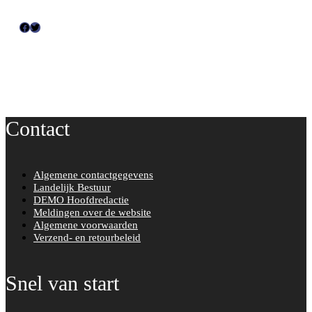
F
T
a
w
c
i
e
t
b
t
o
e
Contact
o
r
k
Algemene contactgegevens
Landelijk Bestuur
DEMO Hoofdredactie
Meldingen over de website
Algemene voorwaarden
Verzend- en retourbeleid
Snel van start