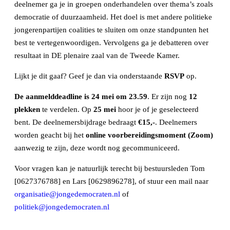
deelnemer ga je in groepen onderhandelen over thema’s zoals
democratie of duurzaamheid. Het doel is met andere politieke
jongerenpartijen coalities te sluiten om onze standpunten het
best te vertegenwoordigen. Vervolgens ga je debatteren over
resultaat in DE plenaire zaal van de Tweede Kamer.
Lijkt je dit gaaf? Geef je dan via onderstaande
RSVP
op.
De aanmelddeadline is 24 mei om 23.59
. Er zijn nog
12
plekken
te verdelen. Op
25
mei
hoor je of je geselecteerd
bent. De deelnemersbijdrage bedraagt
€15,-
. Deelnemers
worden geacht bij het
online
voorbereidingsmoment (Zoom)
aanwezig te zijn, deze wordt nog gecommuniceerd.
Voor vragen kan je natuurlijk terecht bij bestuursleden Tom
[0627376788] en Lars [0629896278], of stuur een mail naar
organisatie@jongedemocraten.nl
of
politiek@jongedemocraten.nl