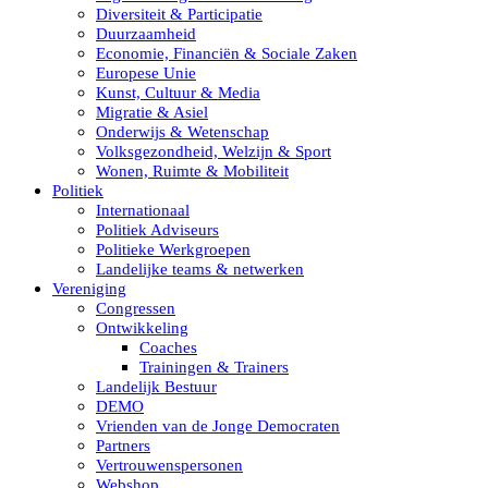
Diversiteit & Participatie
Duurzaamheid
Economie, Financiën & Sociale Zaken
Europese Unie
Kunst, Cultuur & Media
Migratie & Asiel
Onderwijs & Wetenschap
Volksgezondheid, Welzijn & Sport
Wonen, Ruimte & Mobiliteit
Politiek
Internationaal
Politiek Adviseurs
Politieke Werkgroepen
Landelijke teams & netwerken
Vereniging
Congressen
Ontwikkeling
Coaches
Trainingen & Trainers
Landelijk Bestuur
DEMO
Vrienden van de Jonge Democraten
Partners
Vertrouwenspersonen
Webshop