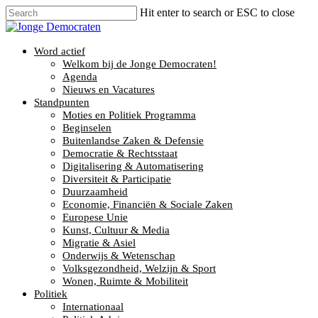
Hit enter to search or ESC to close
Word actief
Welkom bij de Jonge Democraten!
Agenda
Nieuws en Vacatures
Standpunten
Moties en Politiek Programma
Beginselen
Buitenlandse Zaken & Defensie
Democratie & Rechtsstaat
Digitalisering & Automatisering
Diversiteit & Participatie
Duurzaamheid
Economie, Financiën & Sociale Zaken
Europese Unie
Kunst, Cultuur & Media
Migratie & Asiel
Onderwijs & Wetenschap
Volksgezondheid, Welzijn & Sport
Wonen, Ruimte & Mobiliteit
Politiek
Internationaal