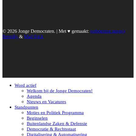
© 2026 Jonge Democraten. | Met ♥︎ gemaakt:
webdesign agency
Brendly
&
Mad Pack
Word actief
Welkom bij de Jonge Democraten!
Agenda
Nieuws en Vacatures
Standpunten
Moties en Politiek Programma
Beginselen
Buitenlandse Zaken & Defensie
Democratie & Rechtsstaat
Digitalisering & Automatisering