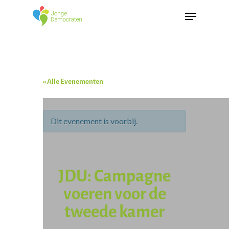
« Alle Evenementen
Dit evenement is voorbij.
JDU: Campagne
voeren voor de
tweede kamer