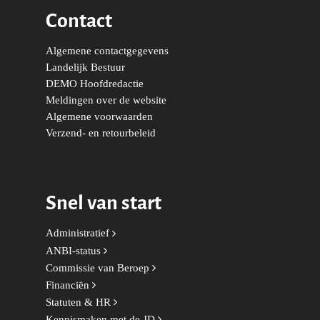
Migratie & Asiel
Contact
k
a
n
Utrecht
m
Onderwijs & Wetenscha
Algemene contactgegevens
Volksgezondheid, Welzij
Landelijk Bestuur
Sport
DEMO Hoofdredactie
Meldingen over de website
Wonen, Ruimte & Mobilit
Algemene voorwaarden
Verzend- en retourbeleid
Snel van start
Administratief
ANBI-status
Commissie van Beroep
Financiën
Statuten & HR
Kennismaken met de JD