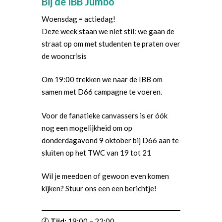
Bij de IBB Jumbo
Woensdag = actiedag!
Deze week staan we niet stil: we gaan de
straat op om met studenten te praten over
de wooncrisis
Om 19:00 trekken we naar de IBB om
samen met D66 campagne te voeren.
Voor de fanatieke canvassers is er óók
nog een mogelijkheid om op
donderdagavond 9 oktober bij D66 aan te
sluiten op het TWC van 19 tot 21
Wil je meedoen of gewoon even komen
kijken? Stuur ons een een berichtje!
Word actief
🕗
Tijd:
19:00 – 22:00