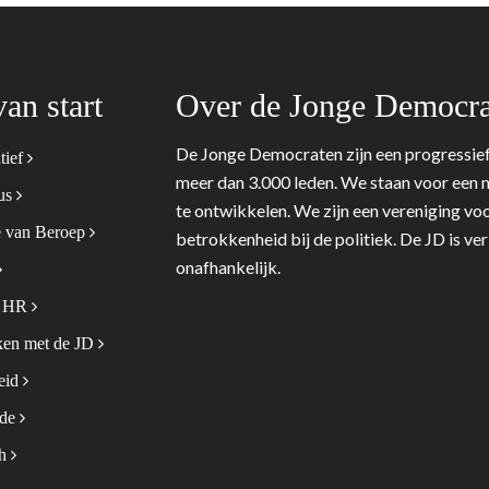
van start
Over de Jonge Democra
De Jonge Democraten zijn een progressief
tief
meer dan 3.000 leden. We staan voor een m
tus
te ontwikkelen. We zijn een vereniging voo
 van Beroep
betrokkenheid bij de politiek. De JD is v
onafhankelijk.
& HR
en met de JD
leid
ode
sh