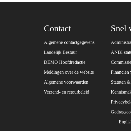
Contact
Snel 
Algemene contactgegevens
Administra
Landelijk Bestuur
ANBI-sta
DEMO Hoofdredactie
Commissie
Meldingen over de website
Financiën
Algemene voorwaarden
Statuten 
Verzend- en retourbeleid
Kennismak
Privacybe
Gedragsc
Engli