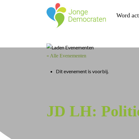
Word act
« Alle Evenementen
Dit evenement is voorbij.
JD LH: Polit