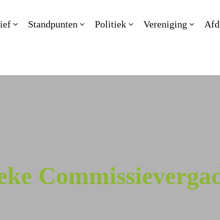
ief
Standpunten
Politiek
Vereniging
Afd
ieke Commissievergad