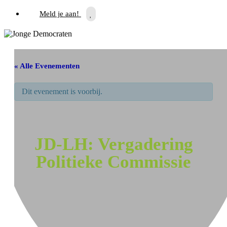
Meld je aan!
« Alle Evenementen
Dit evenement is voorbij.
JD-LH: Vergadering
Politieke Commissie