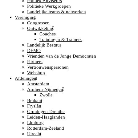
Politiek Adviseurs
Politieke Werkgroepen
Landelijke teams & netwerken
Vereniging
Congressen
Ontwikkeling
Coaches
Trainingen & Trainers
Landelijk Bestuur
DEMO
Vrienden van de Jonge Democraten
Partners
Vertrouwenspersonen
Webshop
Afdelingen
Amsterdam
Arnhem-Nijmegen
Zwolle
Brabant
Fryslân
Groningen-Drenthe
Leiden-Haaglanden
Limburg
Rotterdam-Zeeland
Utrecht