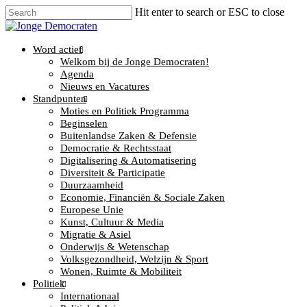
Hit enter to search or ESC to close
Word actief
Welkom bij de Jonge Democraten!
Agenda
Nieuws en Vacatures
Standpunten
Moties en Politiek Programma
Beginselen
Buitenlandse Zaken & Defensie
Democratie & Rechtsstaat
Digitalisering & Automatisering
Diversiteit & Participatie
Duurzaamheid
Economie, Financiën & Sociale Zaken
Europese Unie
Kunst, Cultuur & Media
Migratie & Asiel
Onderwijs & Wetenschap
Volksgezondheid, Welzijn & Sport
Wonen, Ruimte & Mobiliteit
Politiek
Internationaal