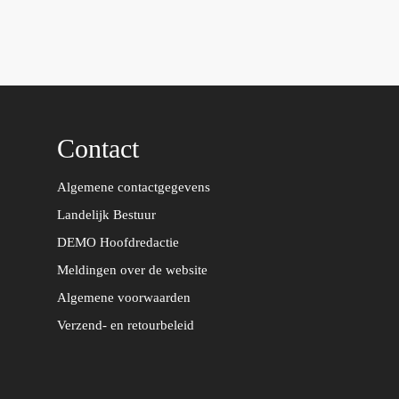
n
w
s
i
t
t
a
t
g
e
r
r
Contact
a
m
Algemene contactgegevens
Landelijk Bestuur
DEMO Hoofdredactie
Meldingen over de website
Algemene voorwaarden
Verzend- en retourbeleid