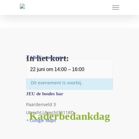
In het kort:
« Alle Evenementen
22 juni
om
14:00
–
16:00
Dit evenement is voorbij.
JEU de boules bar
Paardenveld 3
Utrecht
,
Utrecht
3511RD
Kaderbedankdag
+ Google Maps