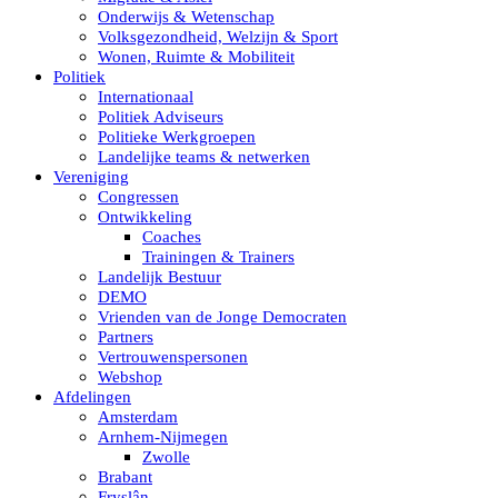
Onderwijs & Wetenschap
Volksgezondheid, Welzijn & Sport
Wonen, Ruimte & Mobiliteit
Politiek
Internationaal
Politiek Adviseurs
Politieke Werkgroepen
Landelijke teams & netwerken
Vereniging
Congressen
Ontwikkeling
Coaches
Trainingen & Trainers
Landelijk Bestuur
DEMO
Vrienden van de Jonge Democraten
Partners
Vertrouwenspersonen
Webshop
Afdelingen
Amsterdam
Arnhem-Nijmegen
Zwolle
Brabant
Fryslân