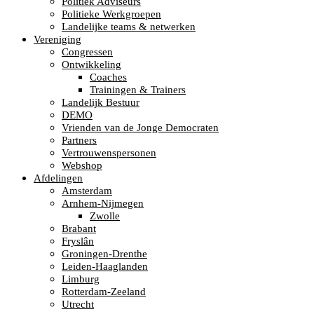
Politiek Adviseurs
Politieke Werkgroepen
Landelijke teams & netwerken
Vereniging
Congressen
Ontwikkeling
Coaches
Trainingen & Trainers
Landelijk Bestuur
DEMO
Vrienden van de Jonge Democraten
Partners
Vertrouwenspersonen
Webshop
Afdelingen
Amsterdam
Arnhem-Nijmegen
Zwolle
Brabant
Fryslân
Groningen-Drenthe
Leiden-Haaglanden
Limburg
Rotterdam-Zeeland
Utrecht