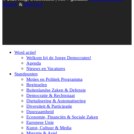
Brendly
&
Mad Pack
Word actief
Welkom bij de Jonge Democraten!
Agenda
Nieuws en Vacatures
Standpunten
Moties en Politiek Programma
Beginselen
Buitenlandse Zaken & Defensie
Democratie & Rechtsstaat
Digitalisering & Automatisering
Diversiteit & Participatie
Duurzaamheid
Economie, Financiën & Sociale Zaken
Europese Unie
Kunst, Cultuur & Media
Migratie & Asiel