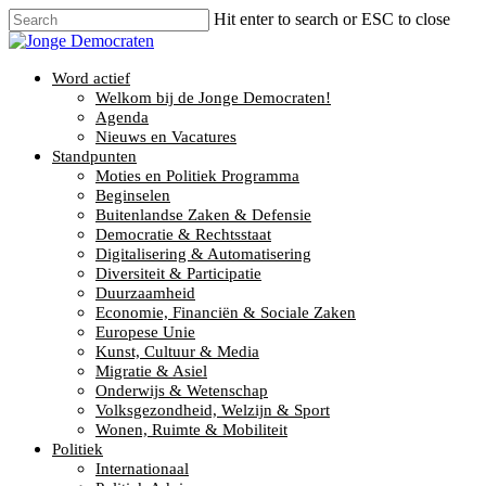
Hit enter to search or ESC to close
Word actief
Welkom bij de Jonge Democraten!
Agenda
Nieuws en Vacatures
Standpunten
Moties en Politiek Programma
Beginselen
Buitenlandse Zaken & Defensie
Democratie & Rechtsstaat
Digitalisering & Automatisering
Diversiteit & Participatie
Duurzaamheid
Economie, Financiën & Sociale Zaken
Europese Unie
Kunst, Cultuur & Media
Migratie & Asiel
Onderwijs & Wetenschap
Volksgezondheid, Welzijn & Sport
Wonen, Ruimte & Mobiliteit
Politiek
Internationaal