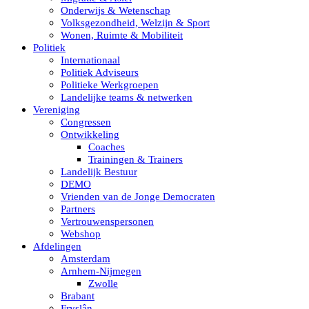
Onderwijs & Wetenschap
Volksgezondheid, Welzijn & Sport
Wonen, Ruimte & Mobiliteit
Politiek
Internationaal
Politiek Adviseurs
Politieke Werkgroepen
Landelijke teams & netwerken
Vereniging
Congressen
Ontwikkeling
Coaches
Trainingen & Trainers
Landelijk Bestuur
DEMO
Vrienden van de Jonge Democraten
Partners
Vertrouwenspersonen
Webshop
Afdelingen
Amsterdam
Arnhem-Nijmegen
Zwolle
Brabant
Fryslân