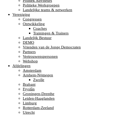
Politiek Adviseurs
Politieke Werkgroepen
Landelijke teams & netwerken
Vereniging
Congressen
Ontwikkeling
Coaches
Trainingen & Trainers
Landelijk Bestuur
DEMO
Vrienden van de Jonge Democraten
Partners
Vertrouwenspersonen
Webshop
Afdelingen
Amsterdam
Arnhem-Nijmegen
Zwolle
Brabant
Fryslân
Groningen-Drenthe
Leiden-Haaglanden
Limburg
Rotterdam-Zeeland
Utrecht