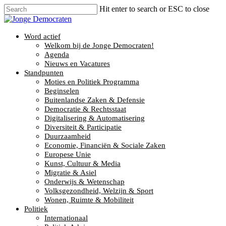
Hit enter to search or ESC to close
Word actief
Welkom bij de Jonge Democraten!
Agenda
Nieuws en Vacatures
Standpunten
Moties en Politiek Programma
Beginselen
Buitenlandse Zaken & Defensie
Democratie & Rechtsstaat
Digitalisering & Automatisering
Diversiteit & Participatie
Duurzaamheid
Economie, Financiën & Sociale Zaken
Europese Unie
Kunst, Cultuur & Media
Migratie & Asiel
Onderwijs & Wetenschap
Volksgezondheid, Welzijn & Sport
Wonen, Ruimte & Mobiliteit
Politiek
Internationaal