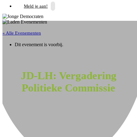
Meld je aan!
« Alle Evenementen
Dit evenement is voorbij.
JD-LH: Vergadering
Politieke Commissie