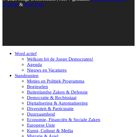
Brendly
&
Mad Pack
Word actief
Welkom bij de Jonge Democraten!
Agenda
Nieuws en Vacatures
Standpunten
Moties en Politiek Programma
Beginselen
Buitenlandse Zaken & Defensie
Democratie & Rechtsstaat
Digitalisering & Automatisering
Diversiteit & Participatie
Duurzaamheid
Economie, Financiën & Sociale Zaken
Europese Unie
Kunst, Cultuur & Media
Migratie & Asiel