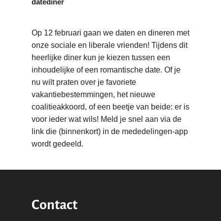
datediner
Op 12 februari gaan we daten en dineren met
onze sociale en liberale vrienden! Tijdens dit
heerlijke diner kun je kiezen tussen een
inhoudelijke of een romantische date. Of je
nu wilt praten over je favoriete
Word actief
vakantiebestemmingen, het nieuwe
Welkom bij de Jonge
Standpunten
coalitieakkoord, of een beetje van beide: er is
Democraten!
voor ieder wat wils! Meld je snel aan via de
Moties en Politiek Pro
Politiek
link die (binnenkort) in de mededelingen-app
Agenda
Beginselen
Internationaal
Vereniging
wordt gedeeld.
Nieuws en Vacatures
Buitenlandse Zaken & D
Politiek Adviseurs
Congressen
Afdelingen
Democratie & Rechtssta
Politieke Werkgroepen
Ontwikkeling
Amsterdam
Meld je aan!
Coaches
Digitalisering & Automat
Landelijke teams & net
Landelijk Bestuur
Arnhem-Nijmegen
Contact
Trainingen & Trainers
Zwolle
Diversiteit & Participatie
DEMO
Brabant