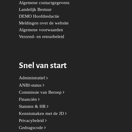
Algemene contactgegevens
Duurzaamheid
Vrienden van de Jonge
Fryslân
Landelijk Bestuur
Democraten
DEMO Hoofdredactie
Economie, Financiën & S
Groningen-Drenthe
Meldingen over de website
Zaken
Partners
Algemene voorwaarden
Leiden-Haaglanden
Verzend- en retourbeleid
Europese Unie
Vertrouwenspersonen
Limburg
Kunst, Cultuur & Media
Webshop
Rotterdam-Zeeland
Migratie & Asiel
Snel van start
Utrecht
Onderwijs & Wetenscha
Administratief
Volksgezondheid, Welzij
ANBI-status
Sport
Commissie van Beroep
Financiën
Wonen, Ruimte & Mobilit
Statuten & HR
Kennismaken met de JD
Privacybeleid
Gedragscode