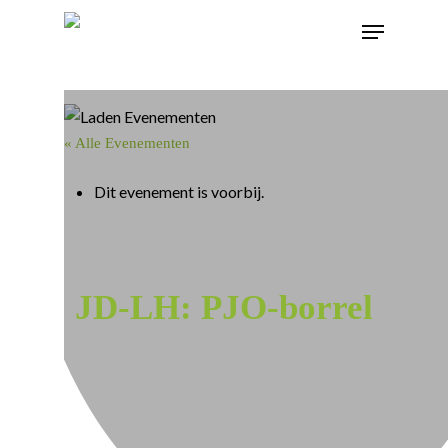
« Alle Evenementen
Dit evenement is voorbij.
JD-LH: PJO-borrel