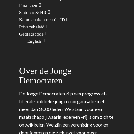
Financiën
Kunst, Cultuur & Media
Webshop
Rotterdam-Zeeland
Statuten & HR
Migratie & Asiel
Kennismaken met de JD
Utrecht
Privacybeleid
Onderwijs & Wetenscha
Gedragscode
Volksgezondheid, Welzij
English
Sport
Wonen, Ruimte & Mobilit
Over de Jonge
Democraten
De Jonge Democraten zijn een progressief-
liberale politieke jongerenorganisatie met
meer dan 3.000 leden. We staan voor een
maatschappij waarin iedereen vrij is om zich te
ontwikkelen. We zijn een vereniging voor en
door jongeren die zich inzet voor meer