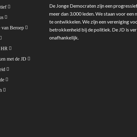
De Jonge Democraten zijn een progressief
tief
meer dan 3.000 leden. We staan voor een m
tus
te ontwikkelen. We zijn een vereniging voo
 van Beroep
betrokkenheid bij de politiek. De JD is v
onafhankelijk.
& HR
en met de JD
leid
ode
sh