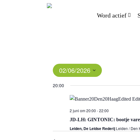
Word actief
02/06/2026
Select
20:00
date.
2 juni om 20:00
-
22:00
JD-LH: GINTONIC: bootje var
Leiden, De Leidse Rederij
Leiden / Den