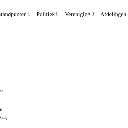
Standpunten
Politiek
Vereniging
Afdelingen
en
 Haag