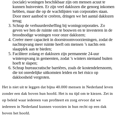
(sociale) woningen beschikbaar zijn om mensen acuut te
kunnen huisvesten. Er zijn veel daklozen die genoeg inkomen
hebben, maar die op de wachtlijsten van corporaties staan.
Door meer aanbod te creëren, dringen we het aantal daklozen
terug;
Schrap de verhuurdersheffing bij woningcorporaties. Zo
geven we hen de ruimte om te bouwen en te investeren in de
broodnodige woningen voor onze daklozen;
Creëer meer capaciteit in doorstroomvoorzieningen, zodat de
nachtopvang meer ruimte heeft om mensen ’s nachts een
slaapplek aan te bieden;
Faciliteer zolang er daklozen zijn permanente 24-uur
winteropvang in gemeenten, zodat ’s winters niemand buiten
hoeft te slapen;
Schrap bureaucratische barrières, zoals de kostendelersnorm,
die tot onredelijke uitkomsten leiden en het risico op
dakloosheid vergroten.
Het is niet uit te leggen dat bijna 40.000 mensen in Nederland leven
zonder een dak boven hun hoofd. Het is nu tijd om te kiezen. Zet in
op beleid waar iedereen van profiteert en zorg ervoor dat we
iedereen in Nederland kunnen voorzien in hun recht op een dak
boven het hoofd.