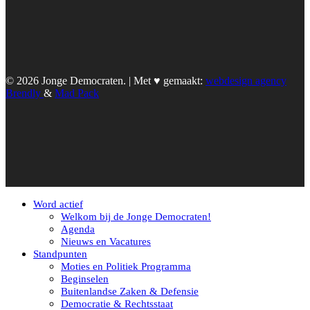
© 2026 Jonge Democraten. | Met ♥︎ gemaakt:
webdesign agency
Brendly
&
Mad Pack
Word actief
Welkom bij de Jonge Democraten!
Agenda
Nieuws en Vacatures
Standpunten
Moties en Politiek Programma
Beginselen
Buitenlandse Zaken & Defensie
Democratie & Rechtsstaat