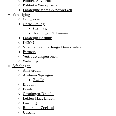
Politiek Adviseurs
Politieke Werkgroepen
Landelijke teams & netwerken
Vereniging
Congressen
Ontwikkeling
Coaches
Trainingen & Trainers
Landelijk Bestuur
DEMO
Vrienden van de Jonge Democraten
Partners
Vertrouwenspersonen
Webshop
Afdelingen
Amsterdam
Arnhem-Nijmegen
Zwolle
Brabant
Fryslân
Groningen-Drenthe
Leiden-Haaglanden
Limburg
Rotterdam-Zeeland
Utrecht