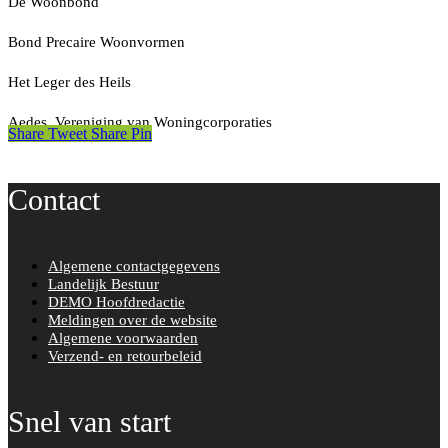
De Woonbond
Bond Precaire Woonvormen
Het Leger des Heils
Aedes, Vereniging van Woningcorporaties
Share
Tweet
Share
Pin
Contact
Algemene contactgegevens
Landelijk Bestuur
DEMO Hoofdredactie
Meldingen over de website
Algemene voorwaarden
Verzend- en retourbeleid
Snel van start