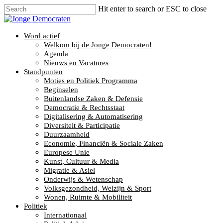
Hit enter to search or ESC to close
Word actief
Welkom bij de Jonge Democraten!
Agenda
Nieuws en Vacatures
Standpunten
Moties en Politiek Programma
Beginselen
Buitenlandse Zaken & Defensie
Democratie & Rechtsstaat
Digitalisering & Automatisering
Diversiteit & Participatie
Duurzaamheid
Economie, Financiën & Sociale Zaken
Europese Unie
Kunst, Cultuur & Media
Migratie & Asiel
Onderwijs & Wetenschap
Volksgezondheid, Welzijn & Sport
Wonen, Ruimte & Mobiliteit
Politiek
Internationaal