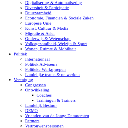
Digitalisering & Automatisering
Diversiteit & Participatie
Duurzaamheid
Economie, Financiën & Sociale Zaken
Europese Unie
Kunst, Cultuur & Media
Migratie & Asiel
Onderwijs & Wetenschap
Volksgezondheid, Welzijn & Sport
Wonen, Ruimte & Mobiliteit
Politiek
Internationaal
Politiek Adviseurs
Politieke Werkgroepen
Landelijke teams & netwerken
Vereniging
Congressen
Ontwikkeling
Coaches
Trainingen & Trainers
Landelijk Bestuur
DEMO
Vrienden van de Jonge Democraten
Partners
Vertrouwenspersonen