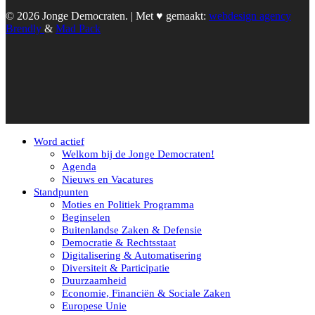
© 2026 Jonge Democraten. | Met ♥︎ gemaakt:
webdesign agency
Brendly
&
Mad Pack
Word actief
Welkom bij de Jonge Democraten!
Agenda
Nieuws en Vacatures
Standpunten
Moties en Politiek Programma
Beginselen
Buitenlandse Zaken & Defensie
Democratie & Rechtsstaat
Digitalisering & Automatisering
Diversiteit & Participatie
Duurzaamheid
Economie, Financiën & Sociale Zaken
Europese Unie