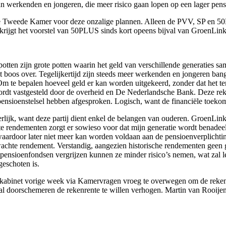
an werkenden en jongeren, die meer risico gaan lopen op een lager pens
 de Tweede Kamer voor deze onzalige plannen. Alleen de PVV, SP en 5
ijgt het voorstel van 50PLUS sinds kort opeens bijval van GroenLinks
potten zijn grote potten waarin het geld van verschillende generaties 
t boos over. Tegelijkertijd zijn steeds meer werkenden en jongeren bang
. Om te bepalen hoeveel geld er kan worden uitgekeerd, zonder dat het 
rdt vastgesteld door de overheid en De Nederlandsche Bank. Deze reken
e pensioenstelsel hebben afgesproken. Logisch, want de financiële toek
lijk, want deze partij dient enkel de belangen van ouderen. GroenLink
 rendementen zorgt er sowieso voor dat mijn generatie wordt benadeeld.
aardoor later niet meer kan worden voldaan aan de pensioenverplichtin
rwachte rendement. Verstandig, aangezien historische rendementen geen
 pensioenfondsen vergrijzen kunnen ze minder risico’s nemen, wat zal lei
geschoten is.
 kabinet vorige week via Kamervragen vroeg te overwegen om de rekenr
al doorschemeren de rekenrente te willen verhogen. Martin van Rooije