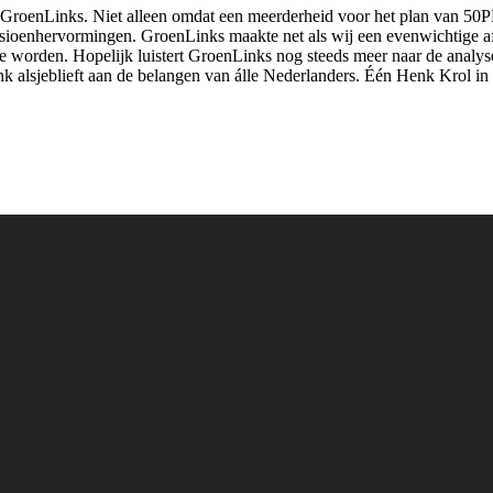
n GroenLinks. Niet alleen omdat een meerderheid voor het plan van 5
pensioenhervormingen. GroenLinks maakte net als wij een evenwichtige
e worden. Hopelijk luistert GroenLinks nog steeds meer naar de anal
nk alsjeblieft aan de belangen van álle Nederlanders. Één Henk Krol 