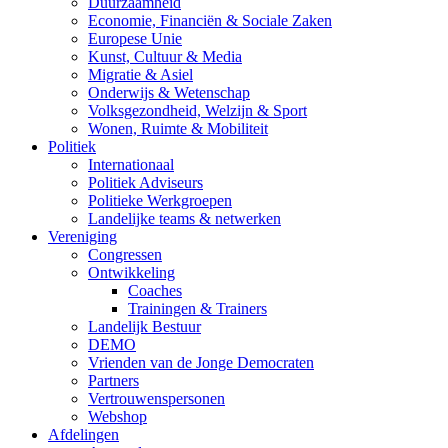
Duurzaamheid
Economie, Financiën & Sociale Zaken
Europese Unie
Kunst, Cultuur & Media
Migratie & Asiel
Onderwijs & Wetenschap
Volksgezondheid, Welzijn & Sport
Wonen, Ruimte & Mobiliteit
Politiek
Internationaal
Politiek Adviseurs
Politieke Werkgroepen
Landelijke teams & netwerken
Vereniging
Congressen
Ontwikkeling
Coaches
Trainingen & Trainers
Landelijk Bestuur
DEMO
Vrienden van de Jonge Democraten
Partners
Vertrouwenspersonen
Webshop
Afdelingen