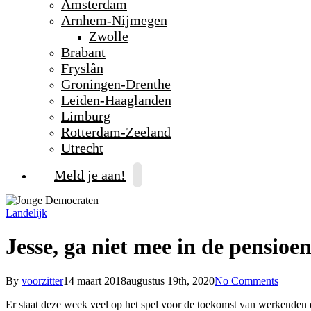
Amsterdam
Arnhem-Nijmegen
Zwolle
Brabant
Fryslân
Groningen-Drenthe
Leiden-Haaglanden
Limburg
Rotterdam-Zeeland
Utrecht
Meld je aan!
Landelijk
Jesse, ga niet mee in de pensio
By
voorzitter
14 maart 2018
augustus 19th, 2020
No Comments
Er staat deze week veel op het spel voor de toekomst van werkende