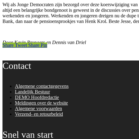
Wij als Jonge Democraten zijn bezorgd over deze koerswijziging va
altijd een belangrijke bondgenoot is geweest in de discussies over 
werkenden en jongeren. Werkenden en jongeren dreigen nu de dupe t
Bank, dan naar de pensioensprookjes van Henk Krol. Beste Jesse, de
Door Kevin Brongers en Dennis van Driel
Share
Tweet
Share
Pin
Contact
Algemene contactgegevens
Landelijk Bestuur
DEMO Hoofdredactie
Meldingen over de website
Algemene voorwaarden
Verzend- en retourbeleid
Snel van start