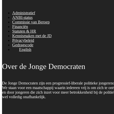
Administratief
ANBI-status
Commissie van Beroep
Financiën
Statuten & HR
Kennismaken met de JD
Privacybeleid
Gedragscode
English
Over de Jonge Democraten
De Jonge Democraten zijn een progressief-liberale politieke jongeren
We staan voor een maatschappij waarin iedereen vrij is om zich te on
en door jongeren die zich inzet voor meer betrokkenheid bij de polit
wel volledig onafhankelijk.