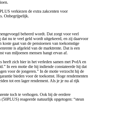
ioen.
0PLUS verkiezen de extra zakcenten voor
. Onbegrijpelijk.
samengevoegd beheerd wordt. Dat zorgt voor veel
 dat nu te veel geld wordt uitgekeerd, en zij daarvoor
ten koste gaat van de pensioenen van toekomstige
rente is afgeleid van de marktrente. Dat is een
omst van miljoenen mensen hangt ervan af.
s heeft zich hier in het verleden samen met PvdA en
” In een motie die hij indiende constateerde hij dat
gen voor de jongeren.” In de motie verzocht hij de
 garantie bieden voor de toekomst. Hoge rendementen
den tot een lager rendement. Als je je nu al rijk
ente toch te verhogen. Ook bij de eerdere
n (50PLUS) reageerde natuurlijk opgetogen: “steun