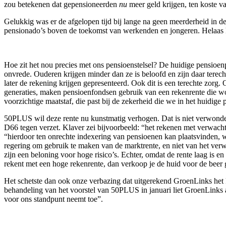
zou betekenen dat gepensioneerden
nu
meer geld krijgen, ten koste v
Gelukkig was er de afgelopen tijd bij lange na geen meerderheid in
pensionado’s boven de toekomst van werkenden en jongeren. Helaas kr
Hoe zit het nou precies met ons pensioenstelsel? De huidige pensioen
onvrede. Ouderen krijgen minder dan ze is beloofd en zijn daar terech
later de rekening krijgen gepresenteerd. Ook dit is een terechte zorg
generaties, maken pensioenfondsen gebruik van een rekenrente die wo
voorzichtige maatstaf, die past bij de zekerheid die we in het huidig
50PLUS wil deze rente nu kunstmatig verhogen. Dat is niet verwonder
D66 tegen verzet. Klaver zei bijvoorbeeld: “het rekenen met verwachte
“hierdoor ten onrechte indexering van pensioenen kan plaatsvinden, w
regering om gebruik te maken van de marktrente, en niet van het ve
zijn een beloning voor hoge risico’s. Echter, omdat de rente laag is en
rekent met een hoge rekenrente, dan verkoop je de huid voor de beer 
Het schetste dan ook onze verbazing dat uitgerekend GroenLinks het
behandeling van het voorstel van 50PLUS in januari liet GroenLinks 
voor ons standpunt neemt toe”.