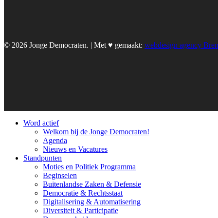
© 2026 Jonge Democraten. | Met ♥︎ gemaakt:
webdesign agency Bre
Word actief
Welkom bij de Jonge Democraten!
Agenda
Nieuws en Vacatures
Standpunten
Moties en Politiek Programma
Beginselen
Buitenlandse Zaken & Defensie
Democratie & Rechtsstaat
Digitalisering & Automatisering
Diversiteit & Participatie