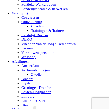
Politiek Adviseurs
Politieke Werkgroepen
Landelijke teams & netwerken
Vereniging
Congressen
Ontwikkeling
Coaches
Trainingen & Trainers
Landelijk Bestuur
DEMO
Vrienden van de Jonge Democraten
Partners
Vertrouwenspersonen
Webshop
Afdelingen
Amsterdam
Arnhem-Nijmegen
Zwolle
Brabant
Fryslân
Groningen-Drenthe
Leiden-Haaglanden
Limburg
Rotterdam-Zeeland
Utrecht