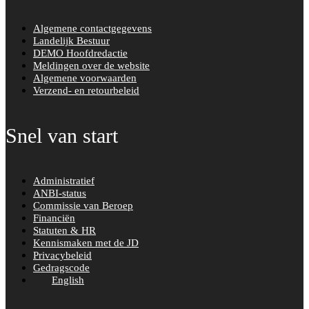
Algemene contactgegevens
Landelijk Bestuur
DEMO Hoofdredactie
Meldingen over de website
Algemene voorwaarden
Verzend- en retourbeleid
Snel van start
Administratief
ANBI-status
Commissie van Beroep
Financiën
Statuten & HR
Kennismaken met de JD
Privacybeleid
Gedragscode
English