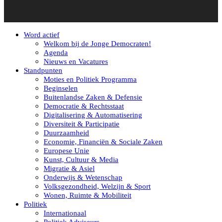
Word actief
Welkom bij de Jonge Democraten!
Agenda
Nieuws en Vacatures
Standpunten
Moties en Politiek Programma
Beginselen
Buitenlandse Zaken & Defensie
Democratie & Rechtsstaat
Digitalisering & Automatisering
Diversiteit & Participatie
Duurzaamheid
Economie, Financiën & Sociale Zaken
Europese Unie
Kunst, Cultuur & Media
Migratie & Asiel
Onderwijs & Wetenschap
Volksgezondheid, Welzijn & Sport
Wonen, Ruimte & Mobiliteit
Politiek
Internationaal