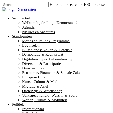
Hit enter to search or ESC to close
Word actief
Welkom bij de Jonge Democraten!
Agenda
Nieuws en Vacatures
Standpunten
Moties en Politiek Programma
Beginselen
Buitenlandse Zaken & Defensie
Democratie & Rechtsstaat
Digitalisering & Automatisering
Diversiteit & Participatie
Duurzaamheid
Economie, Financiën & Sociale Zaken
Europese Unie
Kunst, Cultuur & Media
Migratie & Asiel
Onderwijs & Wetenschap
Volksgezondheid, Welzijn & Sport
Wonen, Ruimte & Mobiliteit
Politiek
Internationaal