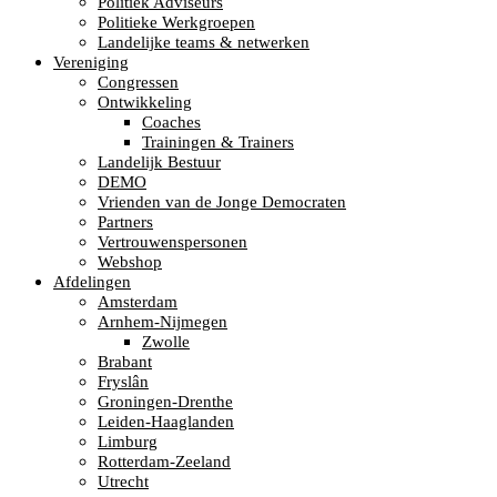
Politiek Adviseurs
Politieke Werkgroepen
Landelijke teams & netwerken
Vereniging
Congressen
Ontwikkeling
Coaches
Trainingen & Trainers
Landelijk Bestuur
DEMO
Vrienden van de Jonge Democraten
Partners
Vertrouwenspersonen
Webshop
Afdelingen
Amsterdam
Arnhem-Nijmegen
Zwolle
Brabant
Fryslân
Groningen-Drenthe
Leiden-Haaglanden
Limburg
Rotterdam-Zeeland
Utrecht