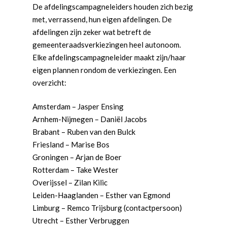
De afdelingscampagneleiders houden zich bezig
met, verrassend, hun eigen afdelingen. De
afdelingen zijn zeker wat betreft de
gemeenteraadsverkiezingen heel autonoom.
Elke afdelingscampagneleider maakt zijn/haar
eigen plannen rondom de verkiezingen. Een
overzicht:
Amsterdam – Jasper Ensing
Arnhem-Nijmegen – Daniël Jacobs
Brabant – Ruben van den Bulck
Friesland – Marise Bos
Groningen – Arjan de Boer
Rotterdam – Take Wester
Overijssel – Zilan Kilic
Word actief
Leiden-Haaglanden – Esther van Egmond
Welkom bij de Jonge
Standpunten
Limburg – Remco Trijsburg (contactpersoon)
Democraten!
Utrecht – Esther Verbruggen
Moties en Politiek Pro
Politiek