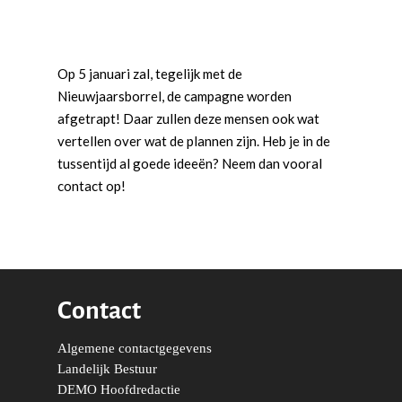
Agenda
Beginselen
Internationaal
Vereniging
Nieuws en Vacatures
Buitenlandse Zaken & D
Politiek Adviseurs
Congressen
Afdelingen
Op 5 januari zal, tegelijk met de
Democratie & Rechtssta
Politieke Werkgroepen
Ontwikkeling
Amsterdam
Meld je aan!
Nieuwjaarsborrel, de campagne worden
afgetrapt! Daar zullen deze mensen ook wat
Coaches
Digitalisering & Automat
Landelijke teams & net
Landelijk Bestuur
Arnhem-Nijmegen
vertellen over wat de plannen zijn. Heb je in de
Trainingen & Trainers
Zwolle
Diversiteit & Participatie
DEMO
Brabant
tussentijd al goede ideeën? Neem dan vooral
contact op!
Duurzaamheid
Vrienden van de Jonge
Fryslân
Democraten
Economie, Financiën & S
Groningen-Drenthe
Zaken
Partners
Leiden-Haaglanden
Europese Unie
Vertrouwenspersonen
Limburg
Contact
Kunst, Cultuur & Media
Webshop
Rotterdam-Zeeland
Algemene contactgegevens
Migratie & Asiel
Utrecht
Landelijk Bestuur
Onderwijs & Wetenscha
DEMO Hoofdredactie