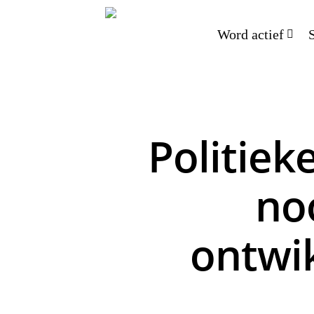
Word actief
Politiek
no
ontwi