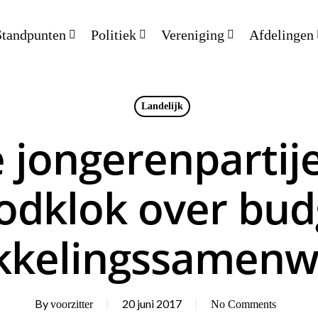
Standpunten
Politiek
Vereniging
Afdelingen
Landelijk
e jongerenpartij
odklok over bud
kkelingssamenw
By
20 juni 2017
voorzitter
No Comments