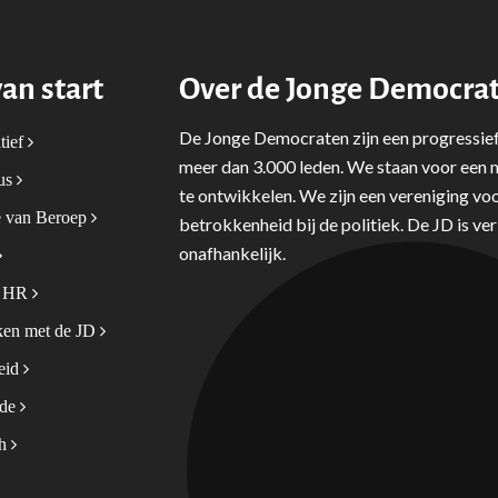
van start
Over de Jonge Democra
De Jonge Democraten zijn een progressief
tief
meer dan 3.000 leden. We staan voor een m
tus
te ontwikkelen. We zijn een vereniging voo
 van Beroep
betrokkenheid bij de politiek. De JD is v
onafhankelijk.
& HR
en met de JD
leid
ode
sh