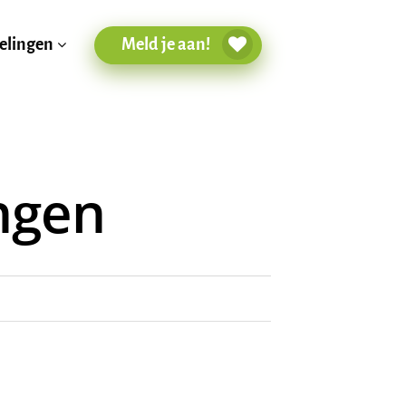
Meld je aan!
elingen
ngen