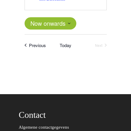
Now onwards
Select
date.
Events
Previous
Today
Next
Events
Contact
Word actief
Algemene contactgegevens