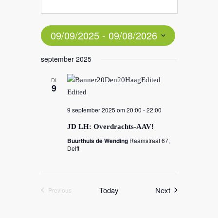
09/09/2025
 - 
09/08/2026
Select
september 2025
date.
DI
9
9 september 2025 om 20:00
-
22:00
JD LH: Overdrachts-AAV!
Buurthuis de Wending
Raamstraat 67,
Delft
Events
Today
Next
Previous
Events