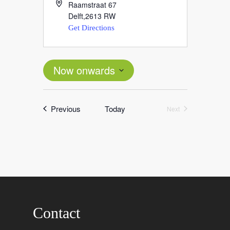
Raamstraat 67
Delft
,
2613 RW
Get Directions
Now onwards
Select
date.
Events
Previous
Today
Next
Events
Contact