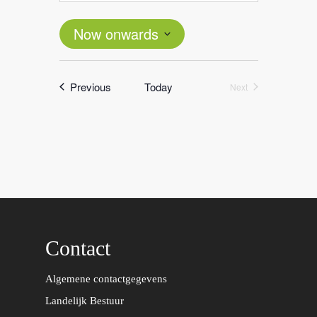
Now onwards
Select
date.
Events
Previous
Today
Next
Events
Contact
Algemene contactgegevens
Landelijk Bestuur