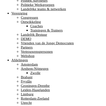
Politiek Adviseurs
Politieke Werkgroepen
Landelijke teams & netwerken
Vereniging
Congressen
Ontwikkeling
Coaches
Trainingen & Trainers
Landelijk Bestuur
DEMO
Vrienden van de Jonge Democraten
Partners
Vertrouwenspersonen
Webshop
Afdelingen
Amsterdam
Arnhem-Nijmegen
Zwolle
Brabant
Fryslân
Groningen-Drenthe
Leiden-Haaglanden
Limburg
Rotterdam-Zeeland
Utrecht