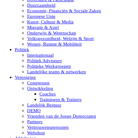
Duurzaamheid
Economie, Financiën & Sociale Zaken
Europese Unie
Kunst, Cultuur & Media
Migratie & Asiel
Onderwijs & Wetenschap
Volksgezondheid, Welzijn & Sport
Wonen, Ruimte & Mobiliteit
Politiek
Internationaal
Politiek Adviseurs
Politieke Werkgroepen
Landelijke teams & netwerken
Vereniging
Congressen
Ontwikkeling
Coaches
Trainingen & Trainers
Landelijk Bestuur
DEMO
Vrienden van de Jonge Democraten
Partners
Vertrouwenspersonen
Webshop