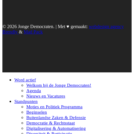
© 2026 Jonge Democraten. | Met ♥︎ gemaakt:
webdesign agency
Brendly
&
Mad Pack
Word actief
Welkom bij de Jonge Democraten!
Agenda
Nieuws en Vacatures
Standpunten
Moties en Politiek Programma
Beginselen
Buitenlandse Zaken & Defensie
Democratie & Rechtsstaat
Digitalisering & Automatisering
Diversiteit & Participatie