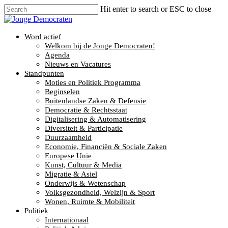
Hit enter to search or ESC to close
Word actief
Welkom bij de Jonge Democraten!
Agenda
Nieuws en Vacatures
Standpunten
Moties en Politiek Programma
Beginselen
Buitenlandse Zaken & Defensie
Democratie & Rechtsstaat
Digitalisering & Automatisering
Diversiteit & Participatie
Duurzaamheid
Economie, Financiën & Sociale Zaken
Europese Unie
Kunst, Cultuur & Media
Migratie & Asiel
Onderwijs & Wetenschap
Volksgezondheid, Welzijn & Sport
Wonen, Ruimte & Mobiliteit
Politiek
Internationaal