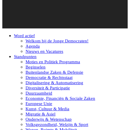
Word actief
Welkom bij de Jonge Democraten!
Agenda
Nieuws en Vacatures
Standpunten
Moties en Politiek Programma
Beginselen
Buitenlandse Zaken & Defensie
Democratie & Rechtsstaat
Digitalisering & Automatisering
Diversiteit & Participatie
Duurzaamheid
Economie, Financiën & Sociale Zaken
Europese Unie
Kunst, Cultuur & Media
Migratie & Asiel
Onderwijs & Wetenschap
Volksgezondheid, Welzijn & Sport
Wonen, Ruimte & Mobiliteit