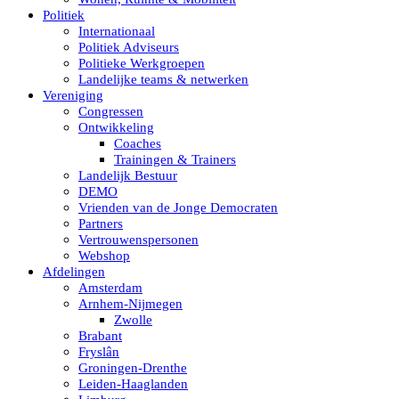
Politiek
Internationaal
Politiek Adviseurs
Politieke Werkgroepen
Landelijke teams & netwerken
Vereniging
Congressen
Ontwikkeling
Coaches
Trainingen & Trainers
Landelijk Bestuur
DEMO
Vrienden van de Jonge Democraten
Partners
Vertrouwenspersonen
Webshop
Afdelingen
Amsterdam
Arnhem-Nijmegen
Zwolle
Brabant
Fryslân
Groningen-Drenthe
Leiden-Haaglanden