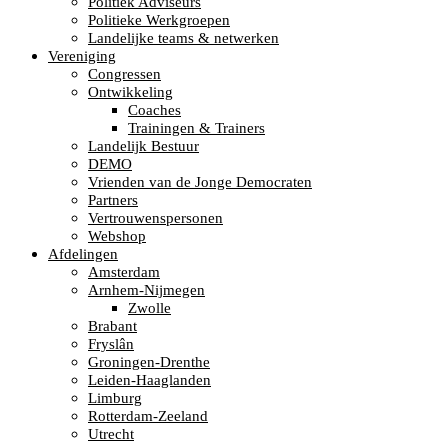
Politiek Adviseurs
Politieke Werkgroepen
Landelijke teams & netwerken
Vereniging
Congressen
Ontwikkeling
Coaches
Trainingen & Trainers
Landelijk Bestuur
DEMO
Vrienden van de Jonge Democraten
Partners
Vertrouwenspersonen
Webshop
Afdelingen
Amsterdam
Arnhem-Nijmegen
Zwolle
Brabant
Fryslân
Groningen-Drenthe
Leiden-Haaglanden
Limburg
Rotterdam-Zeeland
Utrecht