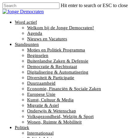
Hit enter to search or ESC to close
Word actief
Welkom bij de Jonge Democraten!
Agenda
Nieuws en Vacatures
Standpunten
Moties en Politiek Programma
Beginselen
Buitenlandse Zaken & Defensie
Democratie & Rechtsstaat
Digitalisering & Automatisering
Diversiteit & Participatie
Duurzaamheid
Economie, Financiën & Sociale Zaken
Europese Unie
Kunst, Cultuur & Media
Migratie & Asiel
Onderwijs & Wetenschap
Volksgezondheid, Welzijn & Sport
Wonen, Ruimte & Mobiliteit
Politiek
Internationaal