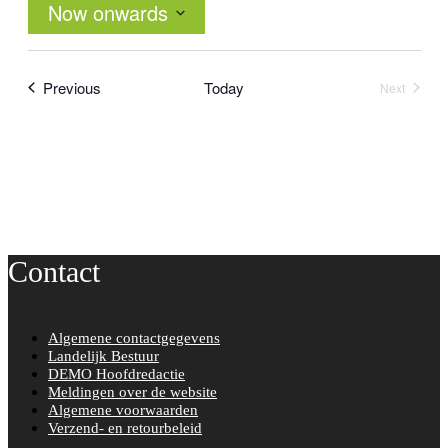
Now onwards
Select
date.
Events
Previous
Today
Next
Events
Contact
Algemene contactgegevens
Landelijk Bestuur
DEMO Hoofdredactie
Meldingen over de website
Algemene voorwaarden
Verzend- en retourbeleid