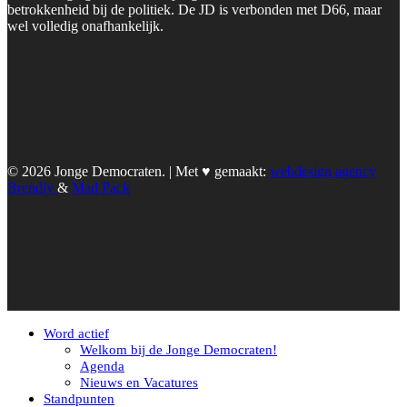
betrokkenheid bij de politiek. De JD is verbonden met D66, maar
wel volledig onafhankelijk.
© 2026 Jonge Democraten. | Met ♥︎ gemaakt:
webdesign agency
Brendly
&
Mad Pack
Word actief
Welkom bij de Jonge Democraten!
Agenda
Nieuws en Vacatures
Standpunten