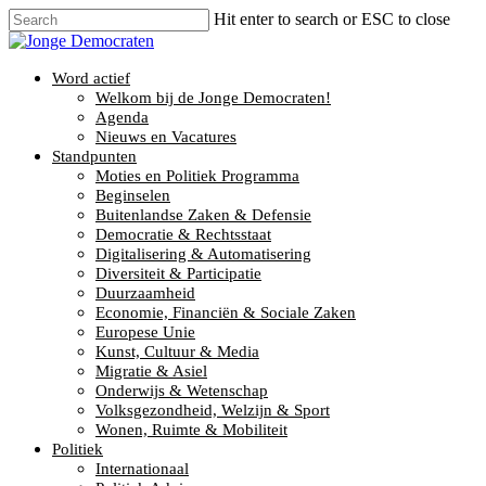
Hit enter to search or ESC to close
Word actief
Welkom bij de Jonge Democraten!
Agenda
Nieuws en Vacatures
Standpunten
Moties en Politiek Programma
Beginselen
Buitenlandse Zaken & Defensie
Democratie & Rechtsstaat
Digitalisering & Automatisering
Diversiteit & Participatie
Duurzaamheid
Economie, Financiën & Sociale Zaken
Europese Unie
Kunst, Cultuur & Media
Migratie & Asiel
Onderwijs & Wetenschap
Volksgezondheid, Welzijn & Sport
Wonen, Ruimte & Mobiliteit
Politiek
Internationaal