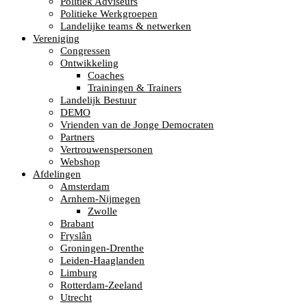
Politiek Adviseurs
Politieke Werkgroepen
Landelijke teams & netwerken
Vereniging
Congressen
Ontwikkeling
Coaches
Trainingen & Trainers
Landelijk Bestuur
DEMO
Vrienden van de Jonge Democraten
Partners
Vertrouwenspersonen
Webshop
Afdelingen
Amsterdam
Arnhem-Nijmegen
Zwolle
Brabant
Fryslân
Groningen-Drenthe
Leiden-Haaglanden
Limburg
Rotterdam-Zeeland
Utrecht