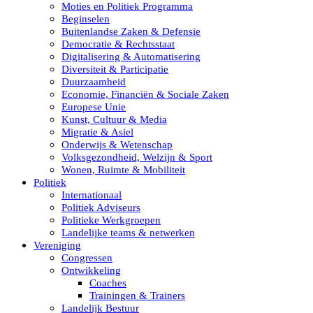
Moties en Politiek Programma
Beginselen
Buitenlandse Zaken & Defensie
Democratie & Rechtsstaat
Digitalisering & Automatisering
Diversiteit & Participatie
Duurzaamheid
Economie, Financiën & Sociale Zaken
Europese Unie
Kunst, Cultuur & Media
Migratie & Asiel
Onderwijs & Wetenschap
Volksgezondheid, Welzijn & Sport
Wonen, Ruimte & Mobiliteit
Politiek
Internationaal
Politiek Adviseurs
Politieke Werkgroepen
Landelijke teams & netwerken
Vereniging
Congressen
Ontwikkeling
Coaches
Trainingen & Trainers
Landelijk Bestuur