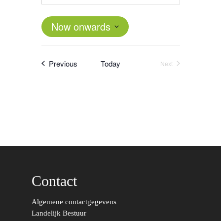
Now onwards
Select
date.
Events
Previous
Today
Next
Events
Contact
Word actief
Algemene contactgegevens
Welkom bij de Jonge
Standpunten
Landelijk Bestuur